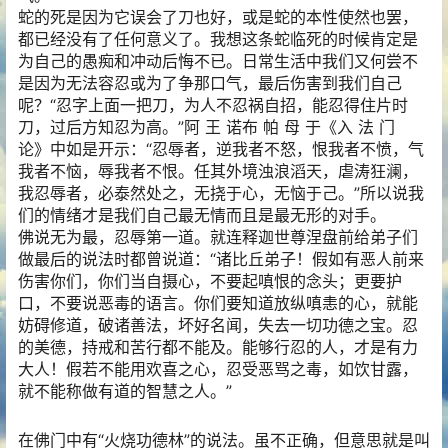
蛇的死是因为它误会了刀也好，或是蛇的本性使然也罢，
都已经没有了任何意义了。我想这条蛇临死的时候肯定是
为自己的愚痴和冲动后悔不已。日常生活中我们又何尝不
是因为无法容忍或为了争那口气，最后伤害到我们自己
呢？“忍字上面一把刀，为人不忍祸自招，能忍得住片时
刀，过后方知忍为高。”阿 王 诺布 帕 母 于《入 法 门
论》中如是开示：“忍辱者，逆我者不怒，恨我者不愤，气
我者不恼，辱我者不恨。任其外境浊浪滔天，虐涛狂澜，
我忍辱者，必泰然处之，无挠于心，无恼于己。”所以说我
们的情绪才是我们自己最无情而且是最无形的对手。
佛说无为最，忍辱第一道。就连释迦世尊涅盘前给弟子们
做最后的说法时都曾说道：“诸比丘弟子！假如有恶人前来
伤害你们，你们当自摄心，不要起嗔恨的念头；更要护
口，不要说恶毒的语言。你们要知道放纵嗔恚的心，就能
妨碍修道，破诸善法，坏好名闻，失去一切功德之宝。忍
的美德，持戒和苦行都不能及。能够行忍的人，才是有力
大人！假若不能用欢喜之心，忍受恶骂之毒，如饮甘露，
就不能称做有道的智慧之人。”
在佛门中有“火烧功德林”的说法。虽不正确，但意思就是叫