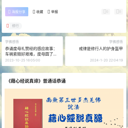
0
0
海报分享
收藏
举报
修行
学佛感悟
学佛感悟
恭诵度母礼赞经的感应故事：
戒律是修行人的护身盔甲
车祸索赔好艰难，度母圆了我
所求
2023-10-25 16:05:00
2024-1-20 22:04:19
《藉心经说真谛》普通话恭诵