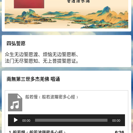
四弘誓愿
众生无边誓愿渡、烦恼无边誓愿断、
法门无尽誓愿知、无上菩提誓愿证。
南無第三世多杰羌佛 唱诵
般若慢﹙般若波羅密多心經﹚
音
00:00
00:00
频
播
1.
般若慢﹙般若波羅密多心經﹚
6:26