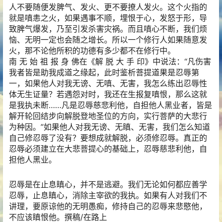
人不要随便发脾气、发火、更不要撩人发火。这个火指的
就是嗔恚之火，如果遇事不顺，埋恨于心，发怒于形，导
致脾气爆发，乃至引发杀害灾祸。而且嗔心不断，我们烦
恼、无明一定也会随之增长。所以一个修行人如果随意发
火，那不论他所积的功德有多少都不在修行中。
南 无 始 祖 报 身 佛在《解 脱 大 手 印》中说法：“凡伤害
我者皆是助我成道之缘起，此时鉴析菩提道果是忍辱第
一，如果他人对我无谤、无嗔、无害，我怎么练出忍辱性
体无生证量？
若遇怨对时，我还在生报复嗔恨，那么这就
是我执未断……凡是忍辱慈悲利他，自担他人黑业者，皆是
解开轮回结步向解脱登地圣位的方向，实行菩萨的大悲行
为种因。”如果他人对我无谤、无瞋、无害，我们怎么知道
自己修忍辱了没有？要想成就解脱，必须修忍辱。真正的
忍辱必须建立在大悲菩提心的基础上，忍辱慈悲利他，自
担他人黑业。
忍辱是在止息瞋心，并不是逃避。我们无论如何都应善学
忍辱，止息瞋心，消除主宰欲的我执。如果有人对我们不
讲理，要原谅他的无明愚痴，修持自己的忍辱来悲愍他，
不应该瞋恨他。撰稿/在路上