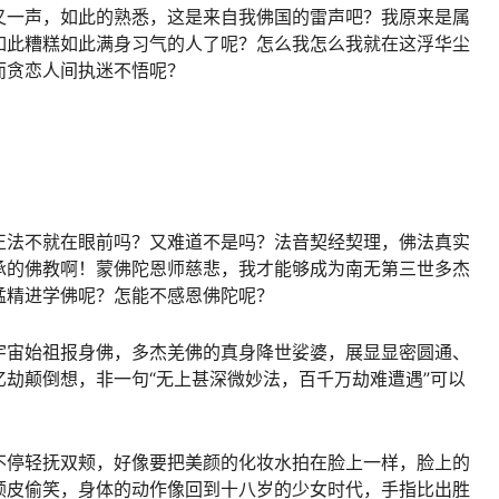
又一声，如此的熟悉，这是来自我佛国的雷声吧？我原来是属
如此糟糕如此满身习气的人了呢？怎么我怎么我就在这浮华尘
而贪恋人间执迷不悟呢？
正法
不就在眼前吗？又难道不是吗？法音契经契理，佛法真实
承的佛教啊！蒙佛陀恩师慈悲，我才能够成为南无第三世多杰
猛精进学佛呢？怎能不感恩佛陀呢？
宇宙始祖报身佛，多杰羌佛的真身降世娑婆，展显显密圆通、
亿劫颠倒想，非一句“无上甚深微妙法，百千万劫难遭遇”可以
不停轻抚双颊，好像要把美颜的化妆水拍在脸上一样，脸上的
顽皮偷笑，身体的动作像回到十八岁的少女时代，手指比出胜