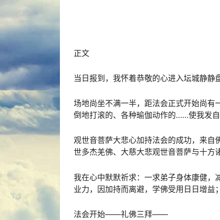
正文
当日报到，我怀着恭敬的心进入坛城静静
场地尚坐不满一半，距法会正式开始尚有
倒地打滚的、各种瑜伽动作的……使我发
观世音菩萨大悲心加持法会的成功，来自佛
世多杰羌佛
、大慈大悲观世音菩萨与十方诸
我在心中默默祈求：一求弟子身体康健，
业力，因加持而离避，
学佛
受用日日增益
法会开始——礼佛三拜——