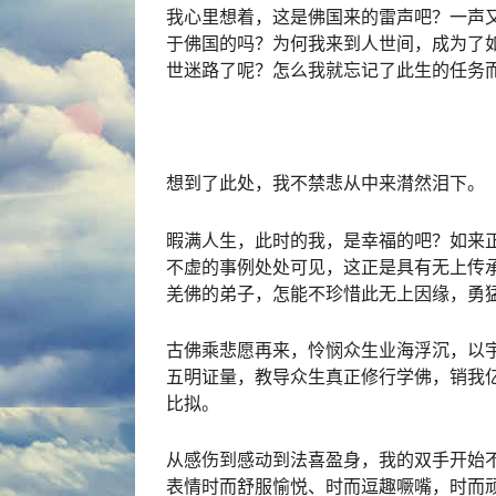
我心里想着，这是佛国来的雷声吧？一声
于佛国的吗？为何我来到人世间，成为了
世迷路了呢？怎么我就忘记了此生的任务
想到了此处，我不禁悲从中来潸然泪下。
暇满人生，此时的我，是幸福的吧？
如来
不虚的事例处处可见，这正是具有无上传
羌佛的弟子，怎能不珍惜此无上因缘，勇
古佛乘悲愿再来，怜悯众生业海浮沉，以
五明
证量，教导众生真正
修行
学佛，销我
比拟。
从感伤到感动到法喜盈身，我的双手开始
表情时而舒服愉悦、时而逗趣噘嘴，时而