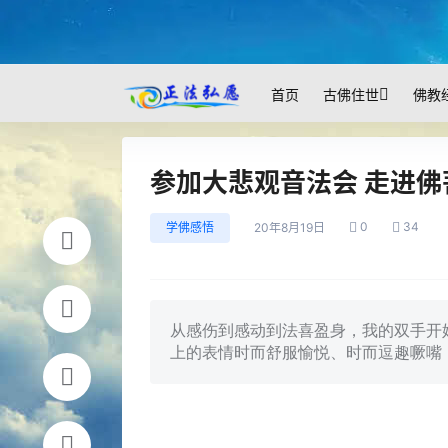
首页
古佛住世
佛教
参加大悲观音法会 走进
0
34
学佛感悟
20年8月19日
从感伤到感动到法喜盈身，我的双手开
上的表情时而舒服愉悦、时而逗趣噘嘴，时而