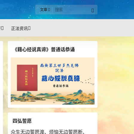
文章
行
正法资讯
《藉心经说真谛》普通话恭诵
四弘誓愿
众生无边誓愿渡、烦恼无边誓愿断、