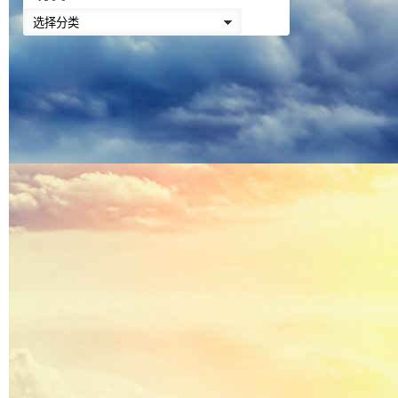
降
分
低
类
音
量。