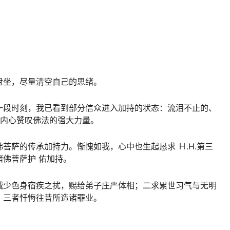
盘坐，尽量清空自己的思绪。
一段时刻，我已看到部分信众进入加持的状态：流泪不止的、
自内心赞叹
佛法
的强大力量。
菩萨的传承加持力。惭愧如我，心中也生起恳求 Ｈ.H.
第三
佛菩萨护 佑加持。
减少色身宿疾之扰，赐给弟子庄严体相；二求累世习气与无明
；三者忏悔往昔所造诸罪业。