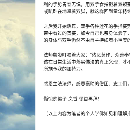
利的手势青春无惧，用双手食指戳着双颊
或趴卧在地翘着双脚，就这样回到童年持
之后我开始跳舞，双手各种莲花的手指姿
带中看过的舞姿，如今自己也亲身体验了
的身体与双手仍然不由自主持续着小幅度
法师殷殷叮嘱着大家：“诸恶莫作、众善奉
该在日常生活中落实佛法的真正义理，才
所施予我的加持力。
感恩主法法师，感恩襄助的僧团、志工们
惭愧佛弟子 岚香 顿首再拜！
（以上内容为笔者的个人学佛
知见
和理解