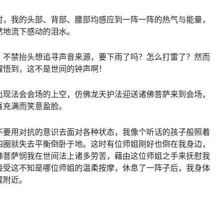
时，我的头部、背部、腰部均感应到一阵一阵的热气与能量，
然地流下感动的泪水。
，不禁抬头想追寻声音来源，要下雨了吗？怎么打雷了？然而
醒悟到，这不是世间的钟声啊！
出现法会会场的上空，仿佛龙天护法迎送诸佛菩萨来到会场，
喜充满而笑意盈脸。
不要用对抗的意识去面对各种状态，我像个听话的孩子般照着
四圈就失去平衡倒卧于地。这时有位师姐刚好也倒在我身边，
佛菩萨悯我在世间法上诸多劳苦，藉由这位师姐之手来抚慰我
接受这不知是哪位师姐的温柔按摩，休息了一阵子后，我身体
置附近。