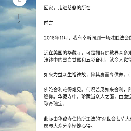
回家，走进慈悲的所在
前言
0
2016年11月，我有幸听闻到一场殊胜法
远在美国的华藏寺，可是拥有
佛教
界众多
法钵中的雪白
甘露
和五彩
舍利
，就令人觉
如来为益众生福德故，碎其身而令供养。(《
佛陀舍利难得难见。何况若见如来舍利，
瞻仰。华藏寺中，珍藏当众人之面，由虚
珍奇瑰宝。
此际由华藏寺住持所主法的“
观世音菩萨
大
愿与大众分享惭愧心得。