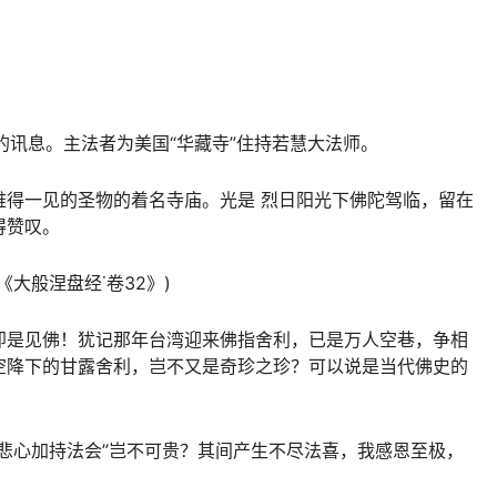
会的讯息。主法者为美国“
华藏寺
”住持若慧大法师。
难得一见的圣物的着名寺庙。光是 烈日阳光下
佛陀
驾临，留在
得赞叹。
大般涅盘经˙卷32》)
即是见佛！犹记那年台湾迎来佛指舍利，已是万人空巷，争相
空降下的甘露舍利，岂不又是奇珍之珍？可以说是当代佛史的
悲心加持法会”岂不可贵？其间产生不尽法喜，我感恩至极，