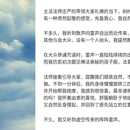
主法法师庄严的带领大家礼佛的当下，刹
有一种肃然起敬的感受，充盈我心，我自
不多久，我听到数声闷雷声自远而近传来
其他与会大众，没有一个人抬头，我猛然
在大众恭诵咒语时，雷声一直陆陆续续的
而我仿若初次觑见佛法奥秘的孩子般，法
法师接着引导大家，提醒我们顺其自然，
做。不到一分钟后，我的身体慢慢旋转三
并开始帮我按摩，我感到很惊喜，莫非诸
的吗？我怀着由衷的喜悦，舒服躺卧于地
又自然反身撑起，并回到了原先站立的位
不久，我又听到虚空传来的阵阵雷声。