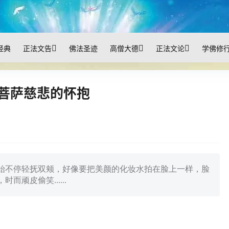
经典
正法文告
佛法圣迹
高僧大德
正法文论
学佛修
佛菩萨慈悲的怀抱
始不停轻抚双颊，好像要把美颜的化妆水拍在脸上一样，脸
顽皮偷笑......