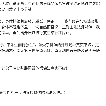
歪头装可爱无敌，有时我的身体又像八岁孩子般原地蹦蹦跳跳
续耍可爱了十多分钟。
势，身体持续着旋转、跳跃不停歇……，我曾经在加持法会影
，身体不轻也不重，一切自然而喜悦，直到主法法师喊停，我
的摆动，直到离开坛城进行
放生
结行才停止。
行、不
杀生
而行放生”，领受了佛法的殊胜境地真实不虚，更
不枉慈悲的南无第三世多杰羌佛、南无观世音菩萨及诸佛菩萨
，让弟子有此殊胜因缘体悟佛法真实不虚！
,仅供参考,一切法义应以佛陀说法为准。）