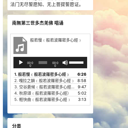
法门无尽誓愿知、无上菩提誓愿证。
南無第三世多杰羌佛 唱诵
般若慢﹙般若波羅密多心經﹚
音
使
00:0
00:0
频
用
0
0
播
上
1.
般若慢﹙般若波羅密多心經﹚
6:26
放
/
2.
嘎拉之韻﹙般若波羅密多心經﹚
8:58
器
下
3.
空谷蒼候﹙般若波羅密多心經﹚
9:47
箭
4.
秋原頌﹙般若波羅密多心經）
5:02
头
5.
輕快曲﹙般若波羅密多心經﹚
3:13
键
来
增
高
分类
或