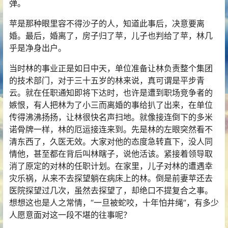
弹。
苹是那种眼里容不得沙子的人，知道此事后，决意要离
婚。最后，婚离了，房子归了苹，儿子也判给了苹，林几
乎是净身出户。
当时林的事业正是如日中天，单位准备让林负责整个集团
的技术部门，对于三十五岁的林来说，真可谓是平步青
云。就在任职通知即将下达时，也许是遭到职场竞争者的
嫉恨，有人把林为了小三而离婚的事给扒了出来，在单位
传得沸沸扬扬，让林很快名声扫地。就像接连倒下的多米
诺骨牌一样，林的厄运接连来到。先是林的左眼突然看不
清东西了，久医无效。大家对他的态度急转直下，没人同
情他，甚至都在背后叫林瞎子，说他活该。紧接着领导取
消了原定的对林的任职计划。在家里，儿子对林的遭遇幸
灾乐祸，从来不去探望躺在病床上的林。倒是前妻苹还去
医院探望过几次，虽然去探望了，却绝口不提复合之事。
想想这也是人之常情，“一旦被蛇咬，十年怕井绳”，有多少
人愿意面对这一段不堪的往事呢？