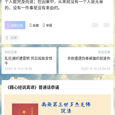
个人能完身而退；在因果中，从来就没有一个人是无辜
的，没有一件事是没有来由的。
0
0
海报分享
收藏
举报
因果
明信因果
明信因果
乱伦通奸遭雷劈 死后投胎变怪
贪欲遭遇伪善被骗的就是你
牛
2020-9-15 0:18:36
2020-9-16 23:54:25
《藉心经说真谛》普通话恭诵