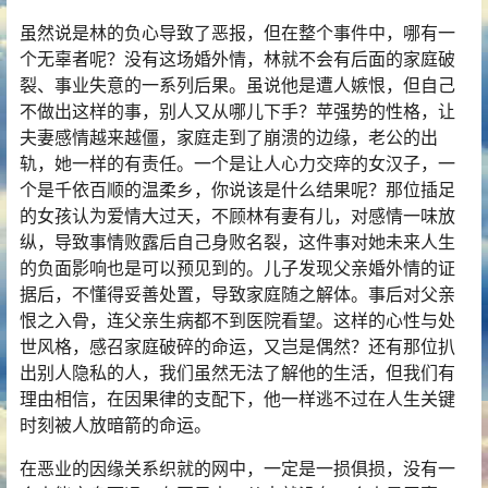
虽然说是林的负心导致了恶报，但在整个事件中，哪有一
个无辜者呢？没有这场婚外情，林就不会有后面的家庭破
裂、事业失意的一系列后果。虽说他是遭人嫉恨，但自己
不做出这样的事，别人又从哪儿下手？苹强势的性格，让
夫妻感情越来越僵，家庭走到了崩溃的边缘，老公的出
轨，她一样的有责任。一个是让人心力交瘁的女汉子，一
个是千依百顺的温柔乡，你说该是什么结果呢？那位插足
的女孩认为爱情大过天，不顾林有妻有儿，对感情一味放
纵，导致事情败露后自己身败名裂，这件事对她未来人生
的负面影响也是可以预见到的。儿子发现父亲婚外情的证
据后，不懂得妥善处置，导致家庭随之解体。事后对父亲
恨之入骨，连父亲生病都不到医院看望。这样的心性与处
世风格，感召家庭破碎的命运，又岂是偶然？还有那位扒
出别人隐私的人，我们虽然无法了解他的生活，但我们有
理由相信，在
因果
律的支配下，他一样逃不过在人生关键
时刻被人放暗箭的命运。
在恶业的因缘关系织就的网中，一定是一损俱损，没有一