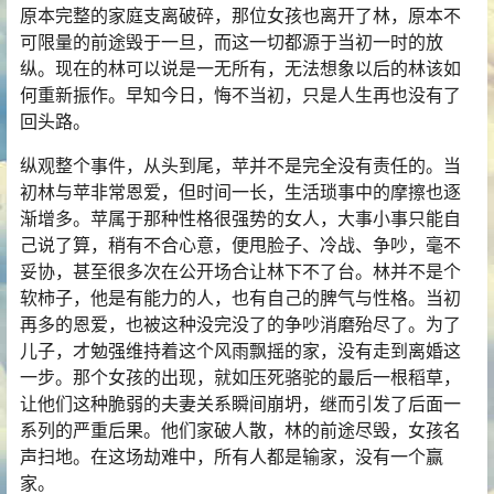
原本完整的家庭支离破碎，那位女孩也离开了林，原本不
可限量的前途毁于一旦，而这一切都源于当初一时的放
纵。现在的林可以说是一无所有，无法想象以后的林该如
何重新振作。早知今日，悔不当初，只是人生再也没有了
回头路。
纵观整个事件，从头到尾，苹并不是完全没有责任的。当
初林与苹非常恩爱，但时间一长，生活琐事中的摩擦也逐
渐增多。苹属于那种性格很强势的女人，大事小事只能自
己说了算，稍有不合心意，便甩脸子、冷战、争吵，毫不
妥协，甚至很多次在公开场合让林下不了台。林并不是个
软柿子，他是有能力的人，也有自己的脾气与性格。当初
再多的恩爱，也被这种没完没了的争吵消磨殆尽了。为了
儿子，才勉强维持着这个风雨飘摇的家，没有走到离婚这
一步。那个女孩的出现，就如压死骆驼的最后一根稻草，
让他们这种脆弱的夫妻关系瞬间崩坍，继而引发了后面一
系列的严重后果。他们家破人散，林的前途尽毁，女孩名
声扫地。在这场劫难中，所有人都是输家，没有一个赢
家。