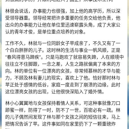
林很会说话，办事能力也很强，加上他的高学历，所以深
受领导器重。领导经常把许多重要的任务交给他负责，他
出众的办事能力让他在单位里迅速崭露头角，成了大家公
认的青年才俊，是单位重点培养的对象。
工作不久，林就与一位同龄女子苹成亲了，不久又有了一
个白白胖胖的儿子。这时林的生活与事业一帆风顺，正是
“春风得意马蹄疾”。只是马跑欢了就容易失蹄，人在顺境中
往往立不住脚跟，一念之差，人生之路就偏离了本来的方
向。林的单位有一位漂亮的女孩，非常倾慕林的才华与能
力，不顾及林有妻儿的现实，喜欢上了他。恰好那时林与
苹正处于感情的低谷，家庭一度走到了崩溃的边缘，此时
这位漂亮女孩的出现，让他很快深陷入了婚外情。
林小心翼翼地与女孩保持着情人关系，可这种事就像刀口
舔蜜一样，防得了一时，防不了一世，百密必有一疏。林
的儿子偶然间发现了林与那个女孩之间的短信往来，马上
把情况告诉了苹。这件事如同在家里扔下了一颗重磅炸