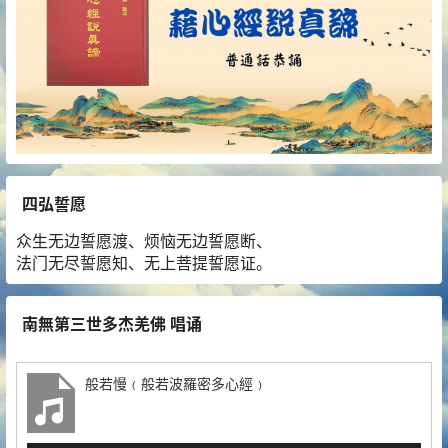
四弘誓愿
众生无边誓愿渡、烦恼无边誓愿断、
法门无尽誓愿知、无上菩提誓愿证。
南無第三世多杰羌佛 唱诵
般若慢﹙般若波羅密多心經﹚