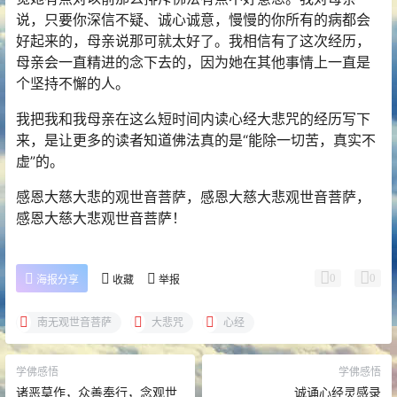
说，只要你深信不疑、诚心诚意，慢慢的你所有的病都会
好起来的，母亲说那可就太好了。我相信有了这次经历，
母亲会一直精进的念下去的，因为她在其他事情上一直是
个坚持不懈的人。
我把我和我母亲在这么短时间内读心经大悲咒的经历写下
来，是让更多的读者知道佛法真的是“能除一切苦，真实不
虚”的。
感恩大慈大悲的观世音菩萨，感恩大慈大悲观世音菩萨，
感恩大慈大悲观世音菩萨！
0
0
海报分享
收藏
举报
南无观世音菩萨
大悲咒
心经
学佛感悟
学佛感悟
诸恶莫作，众善奉行，念观世
诚诵心经灵感录