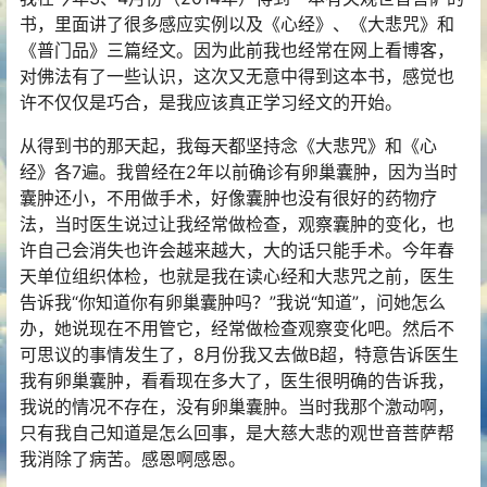
书，里面讲了很多感应实例以及《
心经
》、《
大悲咒
》和
《
普门品
》三篇经文。因为此前我也经常在网上看博客，
对
佛法
有了一些认识，这次又无意中得到这本书，感觉也
许不仅仅是巧合，是我应该真正学习经文的开始。
从得到书的那天起，我每天都坚持念《大悲咒》和《心
经》各7遍。我曾经在2年以前确诊有卵巢囊肿，因为当时
囊肿还小，不用做手术，好像囊肿也没有很好的药物疗
法，当时医生说过让我经常做检查，观察囊肿的变化，也
许自己会消失也许会越来越大，大的话只能手术。今年春
天单位组织体检，也就是我在读心经和大悲咒之前，医生
告诉我“你知道你有卵巢囊肿吗？”我说“知道”，问她怎么
办，她说现在不用管它，经常做检查观察变化吧。然后不
可思议的事情发生了，8月份我又去做B超，特意告诉医生
我有卵巢囊肿，看看现在多大了，医生很明确的告诉我，
我说的情况不存在，没有卵巢囊肿。当时我那个激动啊，
只有我自己知道是怎么回事，是大慈大悲的观世音菩萨帮
我消除了病苦。感恩啊感恩。