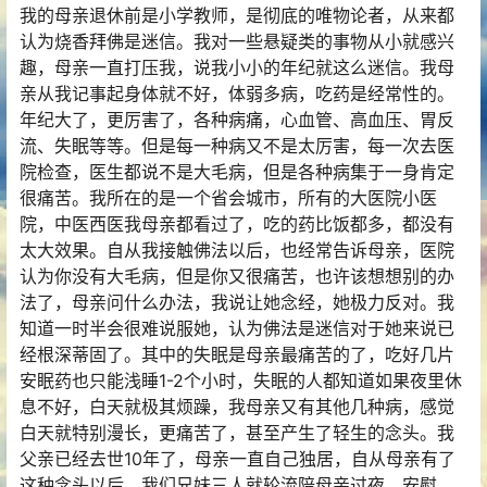
我的母亲退休前是小学教师，是彻底的唯物论者，从来都
认为烧香拜佛是迷信。我对一些悬疑类的事物从小就感兴
趣，母亲一直打压我，说我小小的年纪就这么迷信。我母
亲从我记事起身体就不好，体弱多病，吃药是经常性的。
年纪大了，更厉害了，各种病痛，心血管、高血压、胃反
流、失眠等等。但是每一种病又不是太厉害，每一次去医
院检查，医生都说不是大毛病，但是各种病集于一身肯定
很痛苦。我所在的是一个省会城市，所有的大医院小医
院，中医西医我母亲都看过了，吃的药比饭都多，都没有
太大效果。自从我接触佛法以后，也经常告诉母亲，医院
认为你没有大毛病，但是你又很痛苦，也许该想想别的办
法了，母亲问什么办法，我说让她念经，她极力反对。我
知道一时半会很难说服她，认为佛法是迷信对于她来说已
经根深蒂固了。其中的失眠是母亲最痛苦的了，吃好几片
安眠药也只能浅睡1-2个小时，失眠的人都知道如果夜里休
息不好，白天就极其烦躁，我母亲又有其他几种病，感觉
白天就特别漫长，更痛苦了，甚至产生了轻生的念头。我
父亲已经去世10年了，母亲一直自己独居，自从母亲有了
这种念头以后，我们兄妹三人就轮流陪母亲过夜，安慰