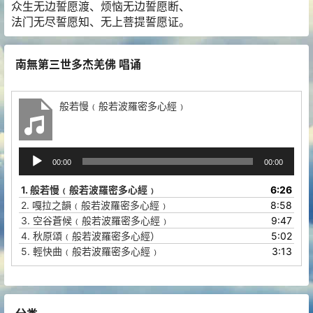
众生无边誓愿渡、烦恼无边誓愿断、
法门无尽誓愿知、无上菩提誓愿证。
南無第三世多杰羌佛 唱诵
般若慢﹙般若波羅密多心經﹚
音
00:00
00:00
频
播
1.
般若慢﹙般若波羅密多心經﹚
6:26
放
2.
嘎拉之韻﹙般若波羅密多心經﹚
8:58
器
3.
空谷蒼候﹙般若波羅密多心經﹚
9:47
4.
秋原頌﹙般若波羅密多心經）
5:02
5.
輕快曲﹙般若波羅密多心經﹚
3:13