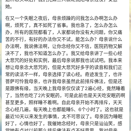
她。
在又一个失眠之夜后，母亲烦躁的问我怎么办啊怎么办
啊，烦死了，真不如死了省事。我也急了，怎么办怎么
办，所有的医院都看了，人家都说你没有大问题，你又痛
苦的不行，有好的办法你又不试，能怎么办？母亲说什么
办法啊，我说佛法啊，让你念经你又不信，医院药物又解
决不了，我也不知道怎么办了。我又给母亲讲了一些心经
大悲咒的好处和实例，最后母亲说那我也试试吧。我本来
想让母亲念大悲咒的，但是大悲咒好多字的读音和我们正
常的读法不一样，母亲选择了读心经。奇迹发生了，也许
菩萨可怜我母亲，也许我母亲虽然此前排斥佛法，但是还
是跟佛有缘，当天晚上我母亲仅仅读了2遍心经，竟然睡着
了，当然也吃了2片安眠药，可是此前也是天天吃安眠药啊
甚至更多，照样睡不着啊。自此母亲开始不再排斥，天天
念心经几遍，每天晚上也都能睡5、6个小时了。这也就是
最近10天以来发生的事情，太不可思议了。母亲因为睡眠
好了，心情也好了，我催她念经时，母亲只是讪讪笑，感
觉她有点对以前那么排斥佛法有点不好意思。我对母亲