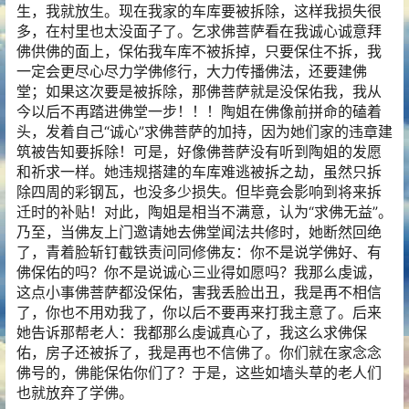
生，我就放生。现在我家的车库要被拆除，这样我损失很
多，在村里也太没面子了。乞求佛菩萨看在我诚心诚意拜
佛供佛的面上，保佑我车库不被拆掉，只要保住不拆，我
一定会更尽心尽力学佛修行，大力传播佛法，还要建佛
堂；如果这次要是被拆除，那佛菩萨就是没保佑我，我从
今以后不再踏进佛堂一步！！！陶姐在佛像前拼命的磕着
头，发着自己“诚心”求佛菩萨的加持，因为她们家的违章建
筑被告知要拆除！可是，好像佛菩萨没有听到陶姐的发愿
和祈求一样。她违规搭建的车库难逃被拆之劫，虽然只拆
除四周的彩钢瓦，也没多少损失。但毕竟会影响到将来拆
迁时的补贴！对此，陶姐是相当不满意，认为“求佛无益”。
乃至，当佛友上门邀请她去佛堂闻法共修时，她断然回绝
了，青着脸斩钉截铁责问同修佛友：你不是说学佛好、有
佛保佑的吗？你不是说诚心三业得如愿吗？我那么虔诚，
这点小事佛菩萨都没保佑，害我丢脸出丑，我是再不相信
了，你也不用劝我了，你以后不要再来打我主意了。后来
她告诉那帮老人：我都那么虔诚真心了，我这么求佛保
佑，房子还被拆了，我是再也不信佛了。你们就在家念念
佛号的，佛能保佑你们了？于是，这些如墙头草的老人们
也就放弃了学佛。