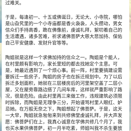
过难关。
于是，每逢初一、十五或佛诞日，无论大、小寺院，哪怕
是山旮旯里的一个小寺庙都是香火袅袅，人头攒动，男女
信众们手持高香，跪在佛像前，虔诚礼拜，絮叨着自己的
生活遭遇，诸多苦难，祈求诸佛菩萨大慈大悲加持、保佑
自己平安健康、发财升官等等。
陶姐就是这样一个求佛加持的信众之一。陶姐是个能人，
在村里颇有影响力，家长里短的都去找她定个主意。可
是，她最近遇到了一个烦心事。前一阵，村里要搞建设需
要拆迁一些房子，陶姐的房子也在拆迁规划中。为了以后
拆迁多划面积，她就在三层楼房后的河里架空盖了二层小
屋，又在屋旁靠路边搭了几间车库，这样就严重影响了路
况，很是危险。由此村里再三来做工作，违规建筑必须限
时拆除，而陶姐是无理争三分，开始谩骂村里人眼红、妒
忌她。在万般无奈之下，陶姐想起了佛菩萨。于是，这天
一大早，陶姐就急匆匆来到共修佛堂虔诚礼拜，并大声发
愿：佛菩萨们在上，我真心诚意在学佛共修几个月了，我
也买水果供佛菩萨，初一月半吃素，师姐叫我不杀生要放