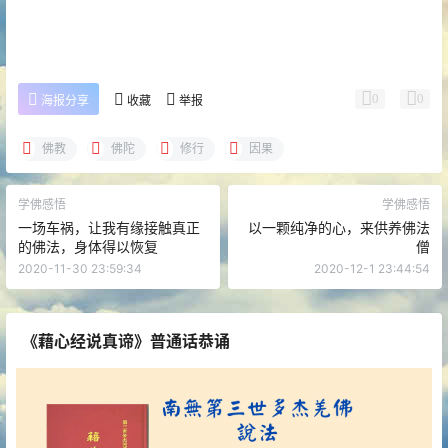
0
0
海报分享
收藏
举报
佛教
佛陀
修行
因果
学佛感悟
学佛感悟
一场车祸，让我有缘接触真正
以一颗纯净的心，来供养佛法
的佛法，身体得以恢复
僧
2020-11-30 23:59:34
2020-12-1 23:44:54
《藉心经说真谛》普通话恭诵