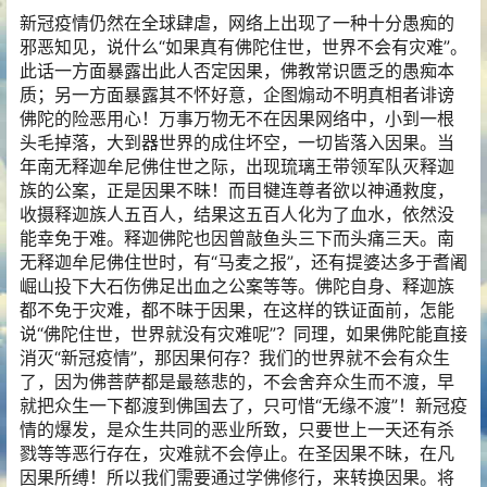
新冠疫情仍然在全球肆虐，网络上出现了一种十分愚痴的
邪恶知见，说什么“如果真有佛陀住世，世界不会有灾难”。
此话一方面暴露出此人否定因果，佛教常识匮乏的愚痴本
质；另一方面暴露其不怀好意，企图煽动不明真相者诽谤
佛陀的险恶用心！万事万物无不在因果网络中，小到一根
头毛掉落，大到器世界的成住坏空，一切皆落入因果。当
年南无释迦牟尼佛住世之际，出现琉璃王带领军队灭释迦
族的公案，正是因果不昧！而目犍连尊者欲以神通救度，
收摄释迦族人五百人，结果这五百人化为了血水，依然没
能幸免于难。释迦佛陀也因曾敲鱼头三下而头痛三天。南
无释迦牟尼佛住世时，有“马麦之报”，还有提婆达多于耆阇
崛山投下大石伤佛足出血之公案等等。佛陀自身、释迦族
都不免于灾难，都不昧于因果，在这样的铁证面前，怎能
说“佛陀住世，世界就没有灾难呢”？同理，如果佛陀能直接
消灭“新冠疫情”，那因果何存？我们的世界就不会有众生
了，因为佛菩萨都是最慈悲的，不会舍弃众生而不渡，早
就把众生一下都渡到佛国去了，只可惜“无缘不渡”！新冠疫
情的爆发，是众生共同的恶业所致，只要世上一天还有杀
戮等等恶行存在，灾难就不会停止。在圣因果不昧，在凡
因果所缚！所以我们需要通过学佛修行，来转换因果。将