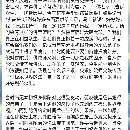
贪得无厌时，佛菩萨会保佑我们贪得更多吗？当我们伤天
害理时，求得佛菩萨帮我们助纣为虐吗？……佛菩萨只告诉
众生，一切皆因果，佛菩萨不会帮你违背因果！如果说当
“佛菩萨”听到有好多东西要供给自己，马上就说：好好好，
我马上就加持你，你一定把这些东西给我，一定给我……请
问会有这样的佛菩萨吗？当然佛菩萨是大慈大悲，当我们
真正在利益众生、当我们真正抱着一颗虔诚的心时，佛菩
萨会保佑我们的。记得当年南无本初报身佛的虔信弟子侯
欲善居士得了重病时，佛陀问他要不要加持他把病治好，
他对佛陀说：佛陀师父啊，这一切都是我的因果，自从佛
陀师父传了我佛法，现在弟子一身轻安，今生能学到佛陀
的法很知足了。我现在什么都不求，只求佛陀师父能传我
往生极乐世界的法，弟子去了之后一定好好学佛，来世再
好好利益众生。
当时南无本初报身佛陀对此很受感动，赞叹他是极其难得
的佛弟子，于是当下满他的愿传了他先到西方极乐世界参
观，与阿弥陀佛约定时间后往生的法。果然，一切如愿，
这在佛教史上极其殊胜难得！而侯欲善居士参观完极乐世
界后，把阿弥陀佛的说法带了回来：你要告诉世人，当今
世界，如来正法就在你师父（即南无本初报身佛陀）的身