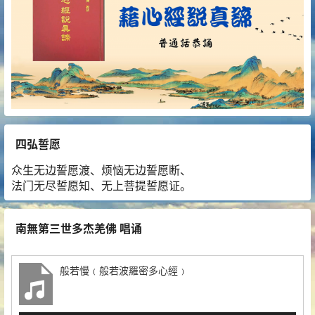
四弘誓愿
众生无边誓愿渡、烦恼无边誓愿断、
法门无尽誓愿知、无上菩提誓愿证。
南無第三世多杰羌佛 唱诵
般若慢﹙般若波羅密多心經﹚