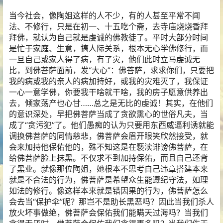
当今社会，像陶姐这样的人不少，有的人甚至平常不闻
法、不修行，只是在初一、十五吃个斋，去寺庙烧烧香拜
拜佛，就认为自己就是虔诚的佛教徒了。平时大部分时间
是忙于家庭、生意，搞人际关系，根本无心学佛修行，而
一旦自己或家人得了病，有了灾，他们此时立马虔诚无
比，到佛菩萨面前，发“大心”：佛菩萨，求求你们，只要把
我的病或我的亲人的病加持好，或我的灾难灭了，我保证
一心一意学佛，你要我干啥就干啥，我的房子愿意供养出
去，倾家荡产也心甘……总之是无比的虔诚！其实，在他们
的意识深处，早把佛菩萨当成了贪欲熏心的世俗凡夫，当
成了“贪污犯”了。他们愚痴的认为只要用东西威逼利诱就能
调换佛菩萨的同情慈悲，佛菩萨会眉开眼笑欣然接受，就
会来加持他保佑他的，殊不知这是在褻渎诽谤佛菩萨，在
给佛菩萨脸上抹黑。不仅求不到加持保佑，而且自己还背
了黑业。就像那位陶姐，她根本不思考自己违章搭建本来
就是不合法的行为，佛菩萨是希望众生能遵纪守法，如理
如法的修行。像这样本来就是错因果的行为，佛菩萨怎么
会去当“保护伞”呢？那岂不是助长黑恶吗？因此当我们杀人
放火坏事做绝，佛菩萨会保佑我们能瞒天过海吗？当我们