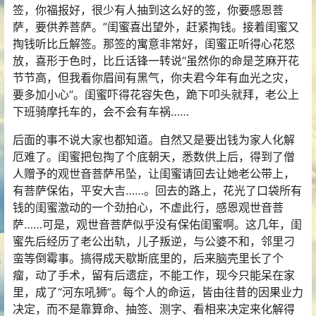
签，你福报好，很少有人抽到这么好的签，你要感恩菩
萨，要供养菩萨。”闺蜜喜出望外，赶紧掏钱。接着闺蜜又
掏钱听比丘解签。那签的寓意非常好，闺蜜正听得心花怒
放，喜形于色时，比丘话锋一转说“虽然你的命是芝麻开花
节节高，但我看你眉间有黑气，你夫君今年有血光之灾，
要多加小心”。闺蜜吓得花容失色，跪下叩头就拜，老公上
下班骑摩托车的，会不会有车祸……
后面的事不说大家也都知道。自然又是要出钱为家人化解
厄难了。闺蜜把包掏了个底朝天，悉数供上后，得到了僧
人赠予的观世音菩萨吊坠，让闺蜜请回去让她老公带上，
有菩萨保佑，平安大吉……。回去的路上，花光了口袋所有
钱的闺蜜激动的一个劲拍心，不虚此行，感恩观世音菩
萨……可是，观世音菩萨似乎没有保佑闺蜜啊。这几年，闺
蜜先后经历了老公出轨，儿子叛逆，与公婆不和，邻里刁
蛮等倒霉事。搞得成天歇斯底里的，后来脑壳里长了个
瘤，动了手术，留有后遗症，不能工作，现今只能呆在家
里，成了“河东吼狮”。每个人的命运，皆由往昔的因果业力
决定，而不是靠算命、抽签、测字、看相来决定来化解得