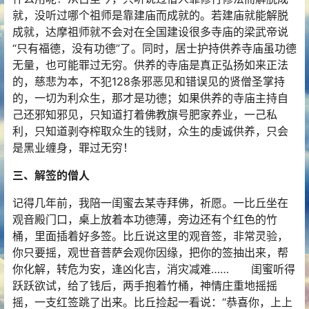
就，没听过哪个祖师是靠建庙而成就的。若建庙就能解脱
成就，达摩祖师就不会对在全国建设很多寺庙的梁武帝说
“只有福德，没有功德”了。同时，居士护持供养寺庙虽功德
无量，也可能罪过无穷。供养的寺庙是真正弘扬如来正法
的，慈悲为本，不犯128条邪恶见和错误见的贤僧圣掌持
的，一切为利众生，那才是功德；如果供养的寺庙主持自
己还邪知邪见，只知道打着佛教旗号肥家养业，一己私
利，只知道剥夺榨取众生的钱财，众生的虔诚供养，只会
是黑业缠身，罪过无穷！
三、解签的僧人
记得几年前，我陪一闺蜜去某寺拜佛，祈愿。一比丘坐在
观音殿门口，桌上放着本功德薄，旁边还有个红色的竹
桶，里面插着好多签。比丘说这里的观音签，非常灵验，
你只要摇，观世音菩萨会观你因缘，把你的签抽出来，帮
你化解，转危为安，逢凶化吉，消灾减难…… 闺蜜听得
跃跃欲试，给了钱后，两手抱着竹桶，神情庄重地摇摇
摇，一支红签跳了出来。比丘捡起一看说：“恭喜你，上上