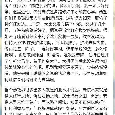
吗？住持说：“佛陀亲说的法，多么珍贵啊，我一定会好好
学，但最近忙，等到寺院这条路修好了才能安心学。希望
你们多多鼓励亲人朋友捐赠修路，这功德大如天，庇佑子
孙兴旺发达……于是，大家又发心捐了些钱。又过了几个
月，寺院前的路铺好了。据说是当地政府拨款修好的。师
姐去寺庙看到包宝书的哈达上蒙着一层灰，纹丝没动过。
住持又说“现在要扩建寺院，把围墙推了，扩出去多少亩，
等再忙过一阵子，一定好好学习。佛陀亲说的法，多么珍
贵啊”。再后来问师姐，师姐说，这次去寺院，住持已经开
了个新宝马车，架子也变大了。大概因为后来没有帮他继
续筹钱没有供养他吧，见到我都爱理不理了。宝书依然没
看，他只是嘴上说佛陀亲说的法珍贵而已，心里只想着如
何让信众们出钱出力去建庙。
当今佛教界很多出家人就是如此本末倒置。寺院本来就是
僧人修行之所，佛法弘扬之地，居士培福之田。但是，若
僧人整天忙于建庙，而忽略了闻法，知见不正何以修行？
何以利益众生？何以解脱成就呢？如是，庙建的再大又有
什么用呢？从古至今，只听说过僧人靠修行修法而解脱成