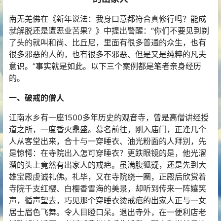
南无羌佛在《新年说法：我身口意都符合真修行吗？能成
就解脱还是遭恶业苦果？》中提出警醒：“你们不要见到剃
了头的就叫和尚、比丘尼，里面有很多普通的众生，也有
很多邪恶的人的，也有很多不邪恶、但是又是纯粹的凡夫
意识。”事实就是如此。以下三个案例都是笔者亲身经历
的。
一、破戒的僧人
江南水乡有一座1500多年历史的观音寺，曾是高僧讲经授
道之所，一度香火鼎盛。慕名前往，刚入庙门，正逢几个
人从客堂出来，合十与一穿睡衣、油光粉面的人拜别，先
是惊愕：在寺院出入怎可穿睡衣？更跌眼镜的是，他光溜
溜的头上竟然有出家人的戒疤。虽满腹狐疑，还是先到大
雄宝殿虔诚礼佛。礼毕，又在寺院绕一圈，正殿后欣赏着
寺院千支红樱、白樱香雪海的美景，却听到传来一阵嬉笑
声，循声望去，巧见那个穿睡衣烫戒疤的出家人正与一女
居士眉色飞舞。令人目瞪口呆。退出寺外，在一便利店老