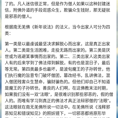
了的。凡人迷信很正常，但是作为僧人如果以这种封建迷
信，附佛外道的手段诳惑众生，欺骗众生钱财，那无疑就
是邪恶的僧人。
根据南无羌佛《新年说法》的法义，当今出家人可分为四
类：
第一类是以最虔诚最坚决求解脱心而出家，这是真正出家
人。第二类是生活困难，走投无路而出家的。第三类是厌
世或为逃避某事情而出家的。第二、三类出家人这类出家
人有的后来学到了佛法得到解脱，有的也是混日子，最后
等无常。第四类最多也最坏，是波旬魔王的子孙转世，他
们执行魔的旨意专门破坏僧团，篡改经书，乱讲佛法，混
入僧团残害众生慧命，骗财骗色的。但他们却自己不知道
是魔王的子孙转世。善良的人们啊，在这佛教末法时期，
如果我们没有一双“法眼”，是很难识别那些邪恶的，假的僧
人的。而唯有学习到真正的佛法才具正法辩邪僧的“法眼”。
这法眼就在南无羌佛所说一切法中。在羌佛所说《浅释邪
恶知见和错误知见》的照妖镜下，一切邪恶都将原形毕