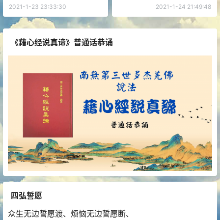
2021-1-23 23:33:30
2021-1-24 21:49:48
《藉心经说真谛》普通话恭诵
四弘誓愿
众生无边誓愿渡、烦恼无边誓愿断、