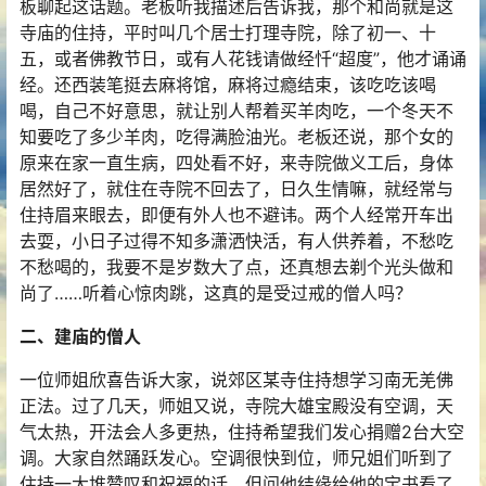
板聊起这话题。老板听我描述后告诉我，那个和尚就是这
寺庙的住持，平时叫几个居士打理寺院，除了初一、十
五，或者佛教节日，或有人花钱请做经忏“超度”，他才诵诵
经。还西装笔挺去麻将馆，麻将过瘾结束，该吃吃该喝
喝，自己不好意思，就让别人帮着买羊肉吃，一个冬天不
知要吃了多少羊肉，吃得满脸油光。老板还说，那个女的
原来在家一直生病，四处看不好，来寺院做义工后，身体
居然好了，就住在寺院不回去了，日久生情嘛，就经常与
住持眉来眼去，即便有外人也不避讳。两个人经常开车出
去耍，小日子过得不知多潇洒快活，有人供养着，不愁吃
不愁喝的，我要不是岁数大了点，还真想去剃个光头做和
尚了……听着心惊肉跳，这真的是受过戒的僧人吗？
二、建庙的僧人
一位师姐欣喜告诉大家，说郊区某寺住持想学习南无羌佛
正法。过了几天，师姐又说，寺院大雄宝殿没有空调，天
气太热，开法会人多更热，住持希望我们发心捐赠2台大空
调。大家自然踊跃发心。空调很快到位，师兄姐们听到了
住持一大堆赞叹和祝福的话。但问他结缘给他的宝书看了