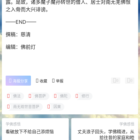
露。是故，诸多魔子魔孙转世的僧人、居士对南无羌佛恨
之入骨而大兴诽谤。
——END——
撰稿：慈清
编辑：佛前灯
0
0
海报分享
收藏
举报
佛法
佛菩萨
佛陀
修行
南无观世音菩萨
因果
学佛感悟
学佛感悟
看破放下不给自己添烦恼
丈夫浪子回头，学佛精进，从
拾往昔的家庭和睦