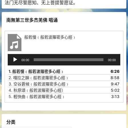
法门无尽誓愿知、无上菩提誓愿证。
南無第三世多杰羌佛 唱诵
般若慢﹙般若波羅密多心經﹚
音
00:00
00:00
频
播
1.
般若慢﹙般若波羅密多心經﹚
6:26
放
2.
嘎拉之韻﹙般若波羅密多心經﹚
8:58
器
3.
空谷蒼候﹙般若波羅密多心經﹚
9:47
4.
秋原頌﹙般若波羅密多心經）
5:02
5.
輕快曲﹙般若波羅密多心經﹚
3:13
分类