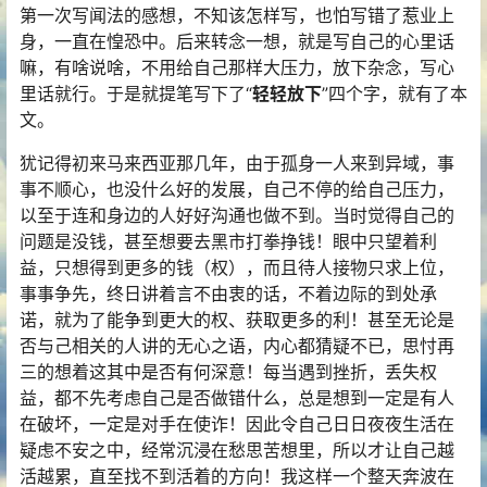
第一次写闻法的感想，不知该怎样写，也怕写错了惹业上
身，一直在惶恐中。后来转念一想，就是写自己的心里话
嘛，有啥说啥，不用给自己那样大压力，放下杂念，写心
里话就行。于是就提笔写下了“
轻轻放下
”四个字，就有了本
文。
犹记得初来马来西亚那几年，由于孤身一人来到异域，事
事不顺心，也没什么好的发展，自己不停的给自己压力，
以至于连和身边的人好好沟通也做不到。当时觉得自己的
问题是没钱，甚至想要去黑市打拳挣钱！眼中只望着利
益，只想得到更多的钱（权），而且待人接物只求上位，
事事争先，终日讲着言不由衷的话，不着边际的到处承
诺，就为了能争到更大的权、获取更多的利！甚至无论是
否与己相关的人讲的无心之语，内心都猜疑不已，思忖再
三的想着这其中是否有何深意！每当遇到挫折，丢失权
益，都不先考虑自己是否做错什么，总是想到一定是有人
在破坏，一定是对手在使诈！因此令自己日日夜夜生活在
疑虑不安之中，经常沉浸在愁思苦想里，所以才让自己越
活越累，直至找不到活着的方向！我这样一个整天奔波在