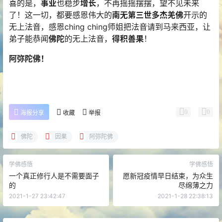
喜的是，
事业
也稳步
增长
，不再摇摇摆摆，望不见未来
了！这一切，都要感恩伟大的
南无第三世多杰羌佛
开示的
无上法音，感恩ching ching师姐把法音请到马来西亚，让
弟子能恭闻
佛陀
的无上法音，
得积善果
！
阿弥陀佛！
0
0
海报分享
收藏
举报
佛陀
因果
阿弥陀佛
学佛感悟
学佛感悟
一个真正修行人是不需要面子
愿新冠疫情早日结束，为众生
的
尽绵薄之力
2021-1-27 23:42:47
2021-1-28 22:38:13