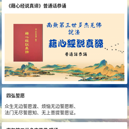
《藉心经说真谛》普通话恭诵
四弘誓愿
众生无边誓愿渡、烦恼无边誓愿断、
法门无尽誓愿知、无上菩提誓愿证。