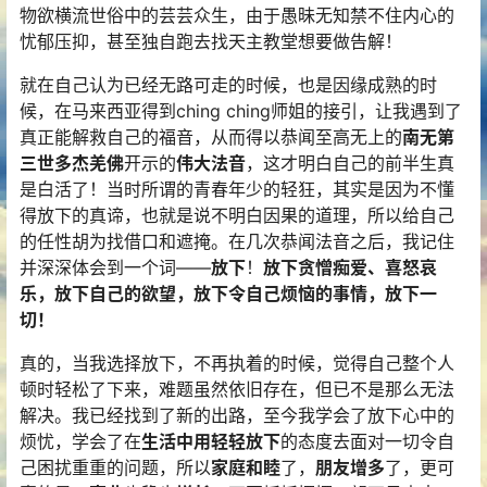
物欲横流世俗中的芸芸众生，由于愚昧无知禁不住内心的
忧郁压抑，甚至独自跑去找天主教堂想要做告解！
就在自己认为已经无路可走的时候，也是因缘成熟的时
候，在马来西亚得到ching ching师姐的接引，让我遇到了
真正能解救自己的福音，从而得以恭闻至高无上的
南无第
三世多杰羌佛
开示的
伟大法音
，这才明白自己的前半生真
是白活了！当时所谓的青春年少的轻狂，其实是因为不懂
得放下的真谛，也就是说不明白因果的道理，所以给自己
的任性胡为找借口和遮掩。在几次恭闻法音之后，我记住
并深深体会到一个词——
放下
！
放下贪憎痴爱、喜怒哀
乐，放下自己的欲望，放下令自己烦恼的事情，放下一
切！
真的，当我选择放下，不再执着的时候，觉得自己整个人
顿时轻松了下来，难题虽然依旧存在，但已不是那么无法
解决。我已经找到了新的出路，至今我学会了放下心中的
烦忧，学会了在
生活中用轻轻放下
的态度去面对一切令自
己困扰重重的问题，所以
家庭和睦
了，
朋友增多
了，更可