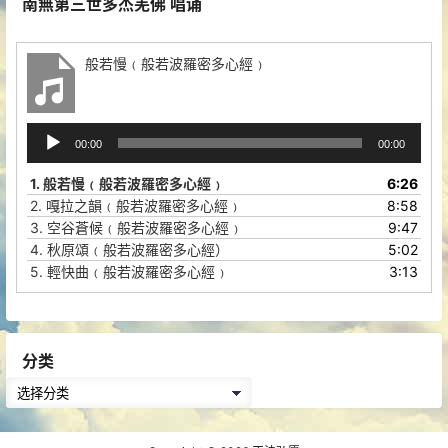
南無第三世多杰羌佛 唱诵
般若慢﹙般若波羅密多心經﹚
音
00:00
00:00
频
播
1.
般若慢﹙般若波羅密多心經﹚
6:26
放
2.
嘎拉之韻﹙般若波羅密多心經﹚
8:58
器
3.
空谷蒼候﹙般若波羅密多心經﹚
9:47
4.
秋原頌﹙般若波羅密多心經）
5:02
5.
輕快曲﹙般若波羅密多心經﹚
3:13
分类
分
类