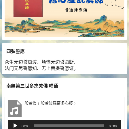
四弘誓愿
众生无边誓愿渡、烦恼无边誓愿断、
法门无尽誓愿知、无上菩提誓愿证。
南無第三世多杰羌佛 唱诵
般若慢﹙般若波羅密多心經﹚
音
00:00
00:00
频