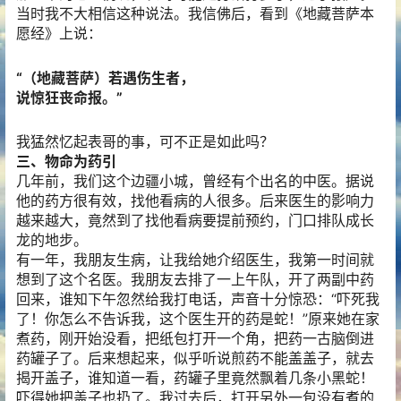
当时我不大相信这种说法。我信佛后，看到《地藏菩萨本
愿经》上说：
“（地藏菩萨）若遇伤生者，
说惊狂丧命报。”
我猛然忆起表哥的事，可不正是如此吗？
三、物命为药引
几年前，我们这个边疆小城，曾经有个出名的中医。据说
他的药方很有效，找他看病的人很多。后来医生的影响力
越来越大，竟然到了找他看病要提前预约，门口排队成长
龙的地步。
有一年，我朋友生病，让我给她介绍医生，我第一时间就
想到了这个名医。我朋友去排了一上午队，开了两副中药
回来，谁知下午忽然给我打电话，声音十分惊恐：“吓死我
了！你怎么不告诉我，这个医生开的药是蛇！”原来她在家
煮药，刚开始没看，把纸包打开一个角，把药一古脑倒进
药罐子了。后来想起来，似乎听说煎药不能盖盖子，就去
揭开盖子，谁知道一看，药罐子里竟然飘着几条小黑蛇！
吓得她把盖子也扔了。我过去后，打开另外一包没有煮的