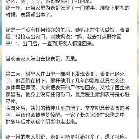
野猪、麂子等等，表哥经常打了扛回来。
那一年，正当家里为表哥张罗了一门婚事，准备下聘礼的
时候，表哥却出事了。
那是一个没有任何预兆的午后，姨妈正在生火做饭，表哥
提了猎枪走出家门，对姨妈说：“妈，我去打点野物回
来！”。出门后，一直到深夜人都没回来。
当晚全家人满山去找表哥，无果。
第二天，村里人在山里一棵树下发现表哥，表哥已经死
了，他歪倒在树下，那杆他用了几年的猎枪就靠在旁边，
身体早已僵硬。大家把表哥的尸体抬回去，又找了医生来
家里看，他身上没有任何伤口，最后医生猜测表哥是心脏
猝死。
表哥死后，姨妈的精神几乎崩溃了，常常叨念着表哥的名
字，半夜也会被噩梦惊醒。一家子长久沉浸在悲伤之中，
好多年后才从这个阴影中走出来。
那一带的老人们说，表哥可能是打猎打多了，遭了报应。