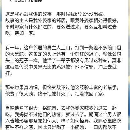
这是我妈跟我讲的故事，那时候我妈妈还没出嫁。
故事的主人是我外婆家的邻居，跟我外婆家相处得很好，
平时哪家有什么好吃的，要么送过来，要么互相叫过去
吃，亲如一家。
有一年，这户邻居的男主人上山，打到一条差不多碗口粗
的大黑蛇。这条蛇的头上还有一个鲜红的冠子，就像公鸡
头上的冠子一样，他活了一辈子都没有见过这种蛇，莫非
这就是传说中灵异无比的鸡冠蛇？他不信邪，冲上去就
打。
那蛇也果真凶悍，但终究敌不过他这经验丰富的老猎手，
他费了很大劲，终于把蛇打死了，扛着拖回了家。
当晚他煮了很大一锅蛇肉，去我外婆家喊我妈过去一起
吃。我妈拗不过他们的热情，就过去了。期间这个男人很
兴奋地形容那条蛇如何大、样子如何怪异。我妈心里隐隐
有种不祥之感，因此只是喝了一小碗汤，一口肉都吃不