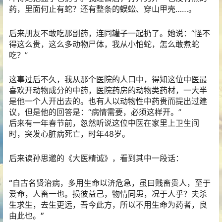
药，里面何止有蛇？还有整条的蜈蚣、穿山甲壳……。
后来朋友不敢吃那副药，连同罐子一起扔了。她说：“怪不
得这么贵，这么多动物尸体，我从小怕蛇，怎么敢煮蛇
吃？”
这事过后不久，我从那个医院的人口中，得知这位中医最
喜欢开动物成分的中药，医院药房的动物类药材，一大半
是他一个人开出去的。也有人以动物性中药贵而提出过建
议，但是他的回答是：“病情需要，必须这样开。”
后来有一年春节前，忽然听说这位中医在家里上卫生间
时，突发心脏病死亡，时年48岁。
后来读孙思邈的《大医精诚》，看到其中一段话：
“
自古名贤治病，多用生命以济危急，虽曰贱畜贵人，至于
爱命，人畜一也。损彼益己，物情同患，况于人乎？夫杀
生求生，去生更远，吾今此方，所以不用生命为药者，良
由此也。
”