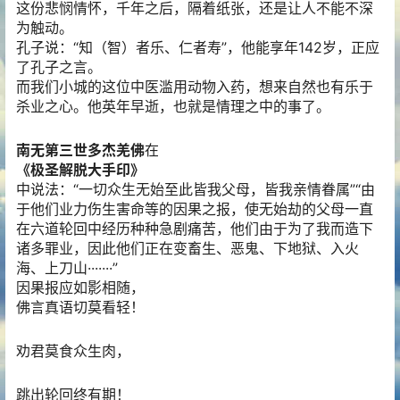
这份悲悯情怀，千年之后，隔着纸张，还是让人不能不深
为触动。
孔子说：“知（智）者乐、仁者寿”，他能享年142岁，正应
了孔子之言。
而我们小城的这位中医滥用动物入药，想来自然也有乐于
杀业之心。他英年早逝，也就是情理之中的事了。
南无第三世多杰羌佛
在
《极圣解脱大手印》
中说法：“一切众生无始至此皆我父母，皆我亲情眷属”“由
于他们业力伤生害命等的因果之报，使无始劫的父母一直
在六道轮回中经历种种急剧痛苦，他们由于为了我而造下
诸多罪业，因此他们正在变畜生、恶鬼、下地狱、入火
海、上刀山·······”
因果报应如影相随，
佛言真语切莫看轻！
劝君莫食众生肉，
跳出轮回终有期！