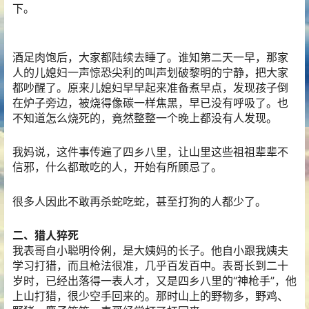
下。
酒足肉饱后，大家都陆续去睡了。谁知第二天一早，那家
人的儿媳妇一声惊恐尖利的叫声划破黎明的宁静，把大家
都吵醒了。原来儿媳妇早早起来准备煮早点，发现孩子倒
在炉子旁边，被烧得像碳一样焦黑，早已没有呼吸了。也
不知道怎么烧死的，竟然整整一个晚上都没有人发现。
我妈说，这件事传遍了四乡八里，让山里这些祖祖辈辈不
信邪，什么都敢吃的人，开始有所顾忌了。
很多人因此不敢再杀蛇吃蛇，甚至打狗的人都少了。
二、猎人猝死
我表哥自小聪明伶俐，是大姨妈的长子。他自小跟我姨夫
学习打猎，而且枪法很准，几乎百发百中。表哥长到二十
岁时，已经出落得一表人才，又是四乡八里的“神枪手”，他
上山打猎，很少空手回来的。那时山上的野物多，野鸡、