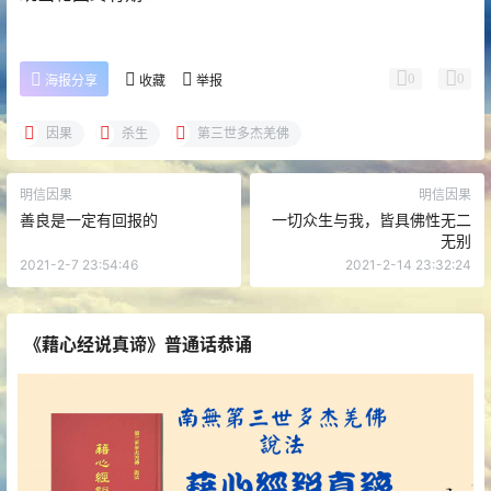
0
0
海报分享
收藏
举报
因果
杀生
第三世多杰羌佛
明信因果
明信因果
善良是一定有回报的
一切众生与我，皆具佛性无二
无别
2021-2-7 23:54:46
2021-2-14 23:32:24
《藉心经说真谛》普通话恭诵