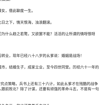
绿女，借此聊度一生。
化日之下，情天恨海，浊浪翻滚。
们为什么趋之若鹜，又欲罢不能？活活的让所谓的情呀恨呀
后转业，现年已经八十八岁的幺爹说：婚姻是战场！
城市，结婚生子，成家立业，至今四世同堂。历经六十一年的
讲究点策略，兵书上还有三十六计，如此幺爹才在残酷的战争
人跟前败北？除了计谋，还要有顽强的革命斗志，不是有一句
。