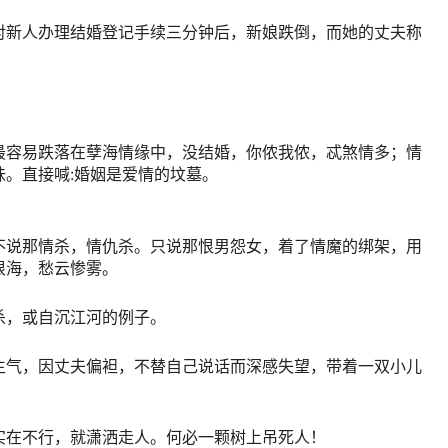
对新人办理结婚登记手续三分钟后，新娘跌倒，而她的丈夫称
最容易跌落在孽海情缘中，没结婚，你侬我侬，忒煞情多；情
。直接喊:婚姻是爱情的坟墓。
不说那情杀，情仇杀。只说那恨男怨女，着了情魔的绑架，用
恨海，愁云惨雾。
杀，或自沉江河的例子。
生气，因丈夫偏袒，不替自己说话而深感失望，带着一双小儿
实在不行，就潇洒走人。何必一颗树上吊死人！