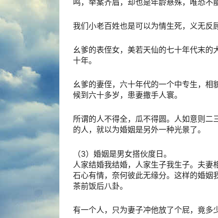
鸣，举案齐眉，却也是年龄悬殊，唯恐不
我们小老百姓也是可以为情生死，义无反
幺爹的表侄女，美若天仙的七十年代末的
十年。
幺爹的妻侄，六十年代的一个中专生，相
候到六十多岁，患妻撒手人寰。
所谓的人不得全，瓜不得圆。人如意则二
的人，就以为婚姻是另外一种光景了。
（3）婚姻是男女搭伙度日。
人家结婚我结婚，人家生子我生子。夫妻
石心有情，奈何彼此无缘分。这样的婚姻
茶前饭后八卦。
有一个人，只为妻子冲他放了个屁，竟多