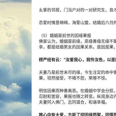
幺爹的邻居，门当户对的一对研究生，良
恋爱时情意绵绵，海誓山盟，结婚后六月
（5）婚姻是前世的因缘果报
佛家认为，婚姻是前缘，恶缘善缘无缘不
幸，都是结婚男女的因果关系。是因是果
楞严经有云：“汝爱我心，我怜汝色，以是
夫妻乃是前世未尽的缘，今生注定的命中
果，坦然接受，不嗔不怨，荣辱不惊。
明信因果而种善离恶。在婚姻中学会分担
忍耐和宽容，果报也随之转变。纵观身边
夫妻同入佛门，志同道合，和谐幸福。
唯心中有大爱，方能了彻因缘而聚，因情