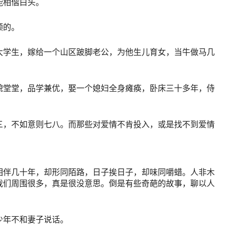
能相偕白头。
顾的。
大学生，嫁给一个山区跛脚老公，为他生儿育女，当牛做马几
貌堂堂，品学兼优，娶一个媳妇全身瘫痪，卧床三十多年，侍
三，不如意则七八。而那些对爱情不肯投入，或是找不到爱情
相伴几十年，却形同陌路，日子挨日子，却味同嚼蜡。人非木
我们周围很多，真是很没意思。倒是有些奇葩的故事，聊以人
少年不和妻子说话。