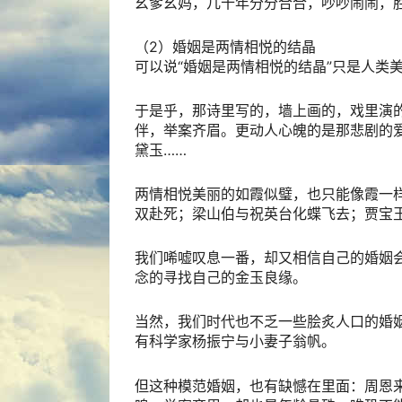
幺爹幺妈，几十年分分合合，吵吵闹闹，
（2）婚姻是两情相悦的结晶
可以说“婚姻是两情相悦的结晶”只是人类
于是乎，那诗里写的，墙上画的，戏里演
伴，举案齐眉。更动人心魄的是那悲剧的
黛玉……
两情相悦美丽的如霞似璧，也只能像霞一
双赴死；梁山伯与祝英台化蝶飞去；贾宝
我们唏嘘叹息一番，却又相信自己的婚姻会
念的寻找自己的金玉良缘。
当然，我们时代也不乏一些脍炙人口的婚
有科学家杨振宁与小妻子翁帆。
但这种模范婚姻，也有缺憾在里面：周恩