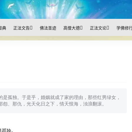
经典
正法文告
佛法圣迹
高僧大德
正法文论
学佛修
的是孤独。于是乎，婚姻就成了家的理由，那些红男绿女，
那怨、那仇，光天化日之下，情天恨海，浊浪翻滚。
是孤独。