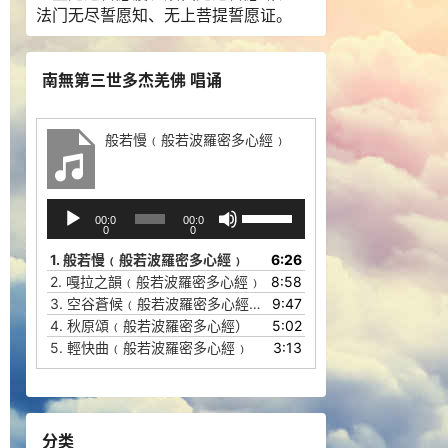
法门无尽誓愿知、无上菩提誓愿证。
南無第三世多杰羌佛 唱诵
般若慢﹙般若波羅密多心經﹚
音
使
00:0
00:0
频
用
0
0
播
上
1.
般若慢﹙般若波羅密多心經﹚
6:26
放
/
2.
嘎拉之韻﹙般若波羅密多心經﹚
8:58
器
下
3.
空谷蒼候﹙般若波羅密多心經﹚
9:47
箭
4.
秋原頌﹙般若波羅密多心經）
5:02
头
5.
輕快曲﹙般若波羅密多心經﹚
3:13
键
来
增
高
分类
或