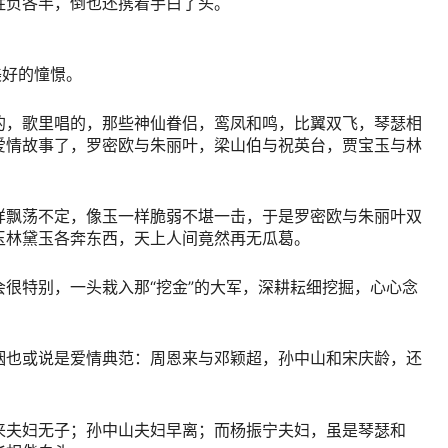
胜负各半，倒也还携着手白了头。
美好的憧憬。
的，歌里唱的，那些神仙眷侣，鸾凤和鸣，比翼双飞，琴瑟相
爱情故事了，罗密欧与朱丽叶，梁山伯与祝英台，贾宝玉与林
样飘荡不定，像玉一样脆弱不堪一击，于是罗密欧与朱丽叶双
玉林黛玉各奔东西，天上人间竟然再无瓜葛。
很特别，一头栽入那“挖金”的大军，深耕耘细挖掘，心心念
姻也或说是爱情典范：周恩来与邓颖超，孙中山和宋庆龄，还
来夫妇无子；孙中山夫妇早离；而杨振宁夫妇，虽是琴瑟和