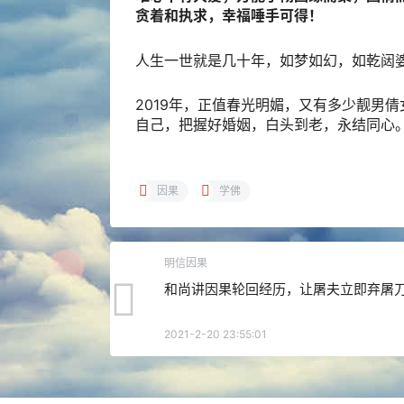
贪着和执求，幸福唾手可得！
人生一世就是几十年，如梦如幻，如乾闼
2019年，正值春光明媚，又有多少靓男
自己，把握好婚姻，白头到老，永结同心
因果
学佛
明信因果
和尚讲因果轮回经历，让屠夫立即弃屠
2021-2-20 23:55:01