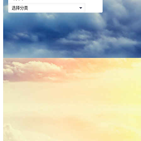
降
分
低
类
音
量。