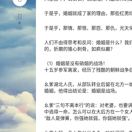
于是乎，婚姻就成了家的理由，那些红男
0
于是乎，那情、那恨、那怨、那仇，光天
人们不由得思考和反问：婚姻是什么？我
的，折磨的锥心刺骨，如疯似癫？
（1）婚姻是没有硝烟的战场！
十五岁参军离家，经历了残酷的朝鲜战争
幺爹湖北人氏，从部队转业后留在北方一
婚姻，他得出结论是：婚姻是战场。
幺爹“三句不离本行”的说：对老婆，也要
中逃得一命，怎么可以在大后方在一个女
“敌人是弹簧，你强她就弱，你弱她就强”