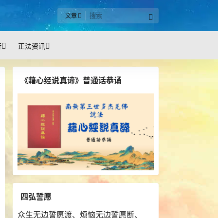
文章
行
正法资讯
《藉心经说真谛》普通话恭诵
四弘誓愿
众生无边誓愿渡、烦恼无边誓愿断、