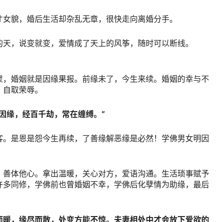
才女貌，婚后生活却杂乱无章，很快走向离婚分手。
的天，说变就变，爱情成了天上的风筝，随时可以断线。
聚，婚姻就是因缘果报。前缘未了，今生来续。婚姻的幸与不
，自取荣辱。
因缘，经百千劫，常在缠缚。”
客。是恩是怨今生再续，了善缘解恶缘是必然！学佛男女明因
，善体他心。拿出温暖，关心对方，爱语沟通。生活琐事赋予
许多同修，学佛前也曾婚姻不幸，学佛后化孽情为助缘，最后
而暖，缘尽而散，处变方能不惊。夫妻相处中才会放下爱欲的