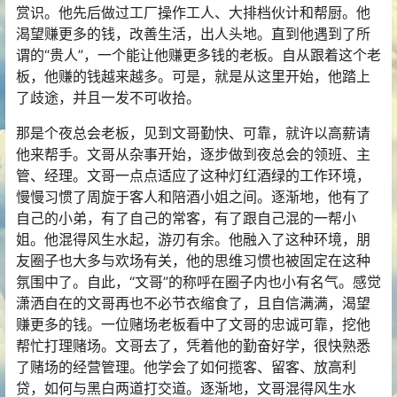
赏识。他先后做过工厂操作工人、大排档伙计和帮厨。他
渴望赚更多的钱，改善生活，出人头地。直到他遇到了所
谓的“贵人”，一个能让他赚更多钱的老板。自从跟着这个老
板，他赚的钱越来越多。可是，就是从这里开始，他踏上
了歧途，并且一发不可收拾。
那是个夜总会老板，见到文哥勤快、可靠，就许以高薪请
他来帮手。文哥从杂事开始，逐步做到夜总会的领班、主
管、经理。文哥一点点适应了这种灯红酒绿的工作环境，
慢慢习惯了周旋于客人和陪酒小姐之间。逐渐地，他有了
自己的小弟，有了自己的常客，有了跟自己混的一帮小
姐。他混得风生水起，游刃有余。他融入了这种环境，朋
友圈子也大多与欢场有关，他的思维习惯也被固定在这种
氛围中了。自此，“文哥”的称呼在圈子内也小有名气。感觉
潇洒自在的文哥再也不必节衣缩食了，且自信满满，渴望
赚更多的钱。一位赌场老板看中了文哥的忠诚可靠，挖他
帮忙打理赌场。文哥去了，凭着他的勤奋好学，很快熟悉
了赌场的经营管理。他学会了如何揽客、留客、放高利
贷，如何与黑白两道打交道。逐渐地，文哥混得风生水