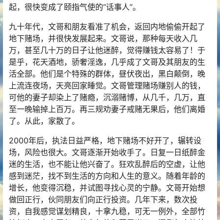
起，很快变成了颐指气使的“话事人”。
九十年代，文哥和朋友看准了机会，返回内地偷偷开起了
地下赌场，并很快发展起来。文哥说，那种每天收入几
万，甚至几十万的日子让他迷醉，觉得赚钱太容易了！于
是乎，花天酒地，骄奢淫逸，几乎成了文哥及其朋友的生
活全部。他们是个特殊的群体，昼伏夜出，黑白颠倒，晚
上流连夜场，天亮回家睡觉。文哥管理赌场赚别人的钱，
可他的妻子却染上了赌瘾，沉溺赌博，从几千，几万，直
至一晚输掉上百万。再三规劝妻子戒赌无果后，他们离婚
了。从此，家散了。
2000年后，执法日益严格，地下赌场不好开了，辗转设
场，风险也很大。文哥逐渐开始收手了。日复一日纸醉金
迷的生活，也不能让他兴奋了。狂欢乱醉后的空虚，让他
感到迷茫，找不到生活的方向和人生的意义。随着年龄的
增长，他变得沉稳，并试图寻找心灵的宁静。文哥开始想
做回正行，伙同朋友们向正行投资。几年下来，数次投
资，自我感觉谋划精良，十拿九稳，可无一例外，全部竹