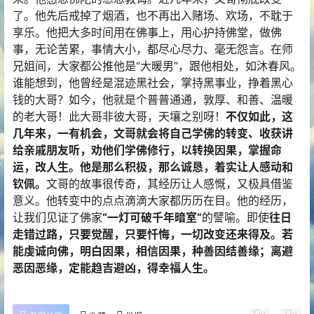
了。他先后戒掉了烟酒，也不再出入赌场、欢场，不耽于
享乐。他把大多时间用在佛事上，用心护持佛堂，做佛
事，无论苦累，事情大小，都尽心尽力、毫无怨言。在师
兄姐间，大家都公推他是“大暖男”，跟他相处，如沐春风。
谁能想到，他曾经是混迹黑社会，掌持黑事业，挣着黑心
钱的大哥？如今，他就是个普普通通，敦厚、和善、温暖
的老大哥！此大哥非彼大哥，天壤之别呀！
不仅如此，这
几年来，一有机会，文哥就会将自己学佛的转变、收获讲
给亲戚朋友听，劝他们学佛修行，以转换因果，掌握命
运，改人生。他是那么积极，那么诚恳，着实让人感动和
钦佩。
文哥的故事很传奇，其经历让人感慨，又极具借鉴
意义。他转变中的点点滴滴大家都历历在目。他的经历，
让我们见证了佛家
“一灯可破千年暗室”
的譬喻。即使
往日
走错过路，只要觉醒，只要忏悔，一切改变还来得及。若
能虔诚向佛，明白因果，相信因果，种善因结善缘；离避
恶因恶缘，定能趋吉避凶，得幸福人生。