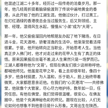
他混迹江湖二十多年，经历过一段传奇的沧桑岁月。那一
年，他几经周折提着脑袋偷渡到了传说中遍地黄金的香
港，从此开始了他的江湖生涯。他做过伙计，打过黑工，
在灯红酒绿的香港夜总会当过服务生，后又到领班、主
管、经理，混得风生水起，慢慢从“小弟”成为“大哥”。
那一年，他又偷偷溜回内地帮朋友办起了地下赌场，在日
进斗金，花天酒地，骄奢淫逸的生活中，他渐渐觉着活得
很累。于是，他开始转向正当职业，开始思考人生。当他
真正步入佛门时，他才对走过来的花甲人生有了真正的体
悟。原来因果报应丝毫不差,这人生果然只是一场梦而已。
江湖人都尊称他为“文哥”。但现在佛友们很少这样称呼他，
都喊他师兄。他虽是花甲之年，看上去却很年轻，像四十
多岁，他身材挺拔，为人温和，乐于助人，脸上始终带着
微笑，大家都愿意亲近他。在我们的“心灵港湾”——共修佛
堂，他就像个大管家，尽心尽力地护持，数年如一日，任
劳任怨。有他在佛堂，我们觉得很温暖，很安心。在佛友
圈中，他是个充满神秘色彩的师兄。跟现在比较，人们无
论如何也想象不到他昔日是什么形象。文哥出生在陕西，