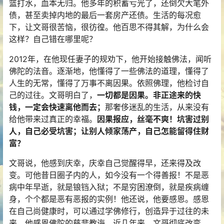
篮打水，血本无归。他多年的积蓄亏光了，还倒欠大笔外
债，甚至卖掉内地的最后一套房产还债。生活的每况愈
下，让文哥很苦恼，很彷徨。他百思不得其解，为什么会
这样？自己错在哪里呢？
2012年，在他现任妻子的规劝下，他开始接触佛法，闻听
佛陀的法音。逐渐地，他懂得了一些佛法的道理，懂得了
人生的无常，懂得了万事不离因果。依照佛理，他检讨自
己的过往。文哥明白了，
一切都是因果。非正途来的快
钱，一定会快速离他而去；
那奢侈迷乱的生活，从来没有
给他带来过真正的幸福。
因果报应，丝毫不爽！坑害过别
人，自己必受坑害；让别人倾家荡产，自己怎能留得住财
富？
文哥说，他感到庆幸，庆幸自己觉醒得早，还来得及改
变。可他昔日圈子内的人，如今没有一个得善报！不是恶
病中年早逝，就是锒铛入狱；不是穷困潦倒，就是疾病缠
身，个个都是恶有恶报的实例！他还说，他要感恩。感恩
在自己尚健康时，可以通过学佛修行，创造异于过往的未
来。他感恩佛陀的慈悲教诲。近几年来，文哥彻底改变