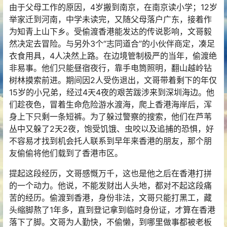
由于父母工作的原因，4岁搬到南京，在南京读小学；12岁
举家迁到河南，中学未读完，又随父母落户广东，接着作
为知青上山下乡。受偷渡香港能发达的传说影响，文哥毅
然决定去冒险。与另外3个“志同道合”的小伙伴商定，凑足
衣食用具，4人决然上路。在边境管制极严的当年，偷渡绝
非易事。他们只能昼宿夜行，靠手电筒照明，翻山越岭钻
树林摸索前进。期间因2人受伤退出，文哥带着剩下的年仅
15岁的小兄弟，经过4天4夜的艰苦跋涉来到深圳海边。他
们趁夜色，冒着生命危险游水渡海，爬上香港海岸后，浑
身上下只剩一条短裤。为了躲过警察的搜索，他们在芦苇
丛中又躲了2天2夜，饱受饥饿、虫咬以及追捕的恐惧，好
不容易才找到机会托人联系到早年来香港的朋友，那个朋
友偷偷将他们载到了香港市区。
提起这段经历，文哥感慨万千，这也是他之后在香港打拼
的一个动力。他说，不能发财出人头地，都对不起这段痛
苦的经历。偷渡到香港，身份非法，文哥只能打黑工，藏
头缩脚熬了1年多，直到登记拿到临时身份证，才算在香港
落下了脚。文哥为人勤快，不偷懒，到哪里做事都被老板