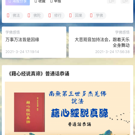
0
0
海报分享
收藏
举报
佛法
佛陀
修行
因果
学佛
学佛感悟
学佛感悟
万事万法皆是因缘
大悲观音加持法会，跟着天乐
全身舞动
2021-3-24 17:19:14
2021-3-24 17:56:38
《藉心经说真谛》普通话恭诵