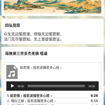
四弘誓愿
众生无边誓愿渡、烦恼无边誓愿断、
法门无尽誓愿知、无上菩提誓愿证。
南無第三世多杰羌佛 唱诵
般若慢﹙般若波羅密多心經﹚
音
00:00
00:00
频
播
1.
般若慢﹙般若波羅密多心經﹚
6:26
放
2.
嘎拉之韻﹙般若波羅密多心經﹚
8:58
器