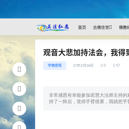
首页
古佛住世
佛教
观音大悲加持法会，我得
0
57
学佛感悟
21年3月26日
非常感恩有幸能参加若慧大法师主持的
持了一阵后，觉得手臂很累，我就把手臂放