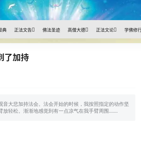
经典
正法文告
佛法圣迹
高僧大德
正法文论
学佛修
到了加持
观音大悲加持法会。法会开始的时候，我按照指定的动作坚
轻松。渐渐地感觉到有一点凉气在我手臂周围.......