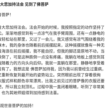
大悲加持法会 见到了佛菩萨
音菩萨！
音大悲加持法
会。法会开始的时候，我按照指定的动作坚持了
松。渐渐地感觉到有一点凉气在我手臂周围，还有一点静电的
放轻松站在那里，又过了一会儿，我又感觉有凉气围绕着我的
麻木，我的身体也随着前后摇摆起来，这种摇摆就像有一种无
着海浪在前后摇摆，我不能自控，但我的脚还是原地不动，当
跌倒了，可是这种跌倒一点没有疼痛，我躺在地板上感觉到耳
我随着力的方向头向后仰。我就一直躺在那里，静静地享受着
没有了。我想这是 佛菩萨加持我，因为我以前曾经生过重病，
又重新恢复到最开始的姿势站立。突然眼前出现了穿着很绚
衣服式样和颜色非常漂亮，比我之前见过的菩萨像的衣服还要
吧，所以我立刻顶礼。过程中我一直闭着眼睛，听到了非常美
，也为其她师姐得到加持感到法喜。
悲观世音菩萨的加持！