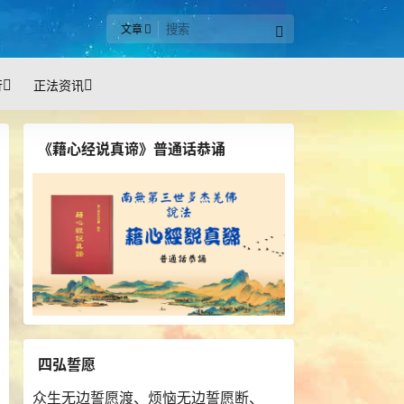
文章
行
正法资讯
《藉心经说真谛》普通话恭诵
四弘誓愿
众生无边誓愿渡、烦恼无边誓愿断、