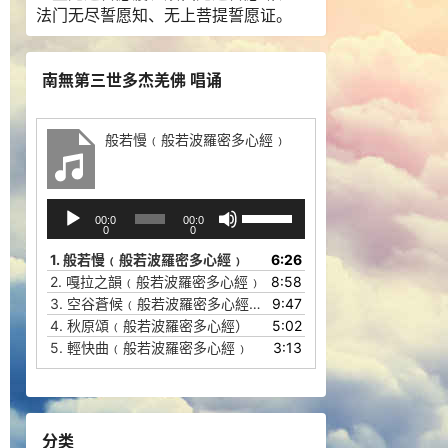
法门无尽誓愿知、无上菩提誓愿证。
南無第三世多杰羌佛 唱诵
般若慢﹙般若波羅密多心經﹚
音
使
00:0
00:0
频
用
0
0
播
上
1.
般若慢﹙般若波羅密多心經﹚
6:26
放
/
2.
嘎拉之韻﹙般若波羅密多心經﹚
8:58
器
下
3.
空谷蒼候﹙般若波羅密多心經﹚
9:47
箭
4.
秋原頌﹙般若波羅密多心經）
5:02
头
5.
輕快曲﹙般若波羅密多心經﹚
3:13
键
来
增
高
分类
或