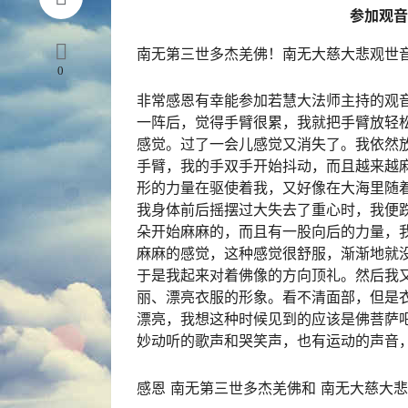
参加观音
南无
第三世多杰羌佛
！南无大慈大悲观世
0
非常感恩有幸能参加若慧大法师主持的
观
一阵后，觉得手臂很累，我就把手臂放轻
感觉。过了一会儿感觉又消失了。我依然
手臂，我的手双手开始抖动，而且越来越
形的力量在驱使着我，又好像在大海里随
我身体前后摇摆过大失去了重心时，我便
朵开始麻麻的，而且有一股向后的力量，
麻麻的感觉，这种感觉很舒服，渐渐地就
于是我起来对着佛像的方向顶礼。然后我
丽、漂亮衣服的形象。看不清面部，但是
漂亮，我想这种时候见到的应该是佛菩萨
妙动听的歌声和哭笑声，也有运动的声音
感恩 南无第
三世多杰羌佛
和 南无大慈大