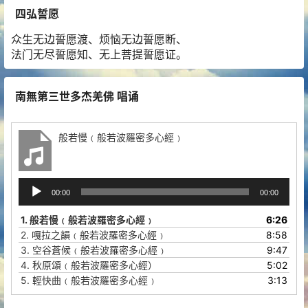
四弘誓愿
众生无边誓愿渡、烦恼无边誓愿断、
法门无尽誓愿知、无上菩提誓愿证。
南無第三世多杰羌佛 唱诵
般若慢﹙般若波羅密多心經﹚
音
00:00
00:00
频
播
1.
般若慢﹙般若波羅密多心經﹚
6:26
放
2.
嘎拉之韻﹙般若波羅密多心經﹚
8:58
器
3.
空谷蒼候﹙般若波羅密多心經﹚
9:47
4.
秋原頌﹙般若波羅密多心經）
5:02
5.
輕快曲﹙般若波羅密多心經﹚
3:13