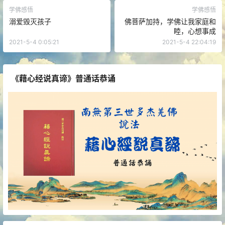
学佛感悟
学佛感悟
溺爱毁灭孩子
佛菩萨加持，学佛让我家庭和
睦，心想事成
2021-5-4 0:05:21
2021-5-4 22:04:19
《藉心经说真谛》普通话恭诵