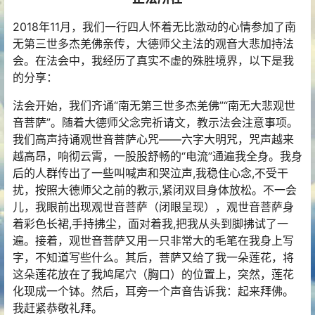
2018年11月，我们一行四人怀着无比激动的心情参加了南
无第三世多杰羌佛亲传，大德师父主法的观音大悲加持法
会。在法会中，我经历了真实不虚的殊胜境界，以下是我
的分享：
法会开始，我们齐诵“南无第三世多杰羌佛”“南无大悲观世
音菩萨”。随着大德师父念完祈请文，教示法会注意事项。
我们高声持诵观世音菩萨心咒——六字大明咒，咒声越来
越高昂，响彻云霄，一股股舒畅的“电流”通遍我全身。我身
后的人群传出了一些叫喊声和哭泣声,我稳住心念,不受干
扰，按照大德师父之前的教示,紧闭双目身体放松。不一会
儿，我眼前出现观世音菩萨（闭眼呈现），观世音菩萨身
着彩色长裙,手持拂尘，面对着我,把我从头到脚拂试了一
遍。接着，观世音菩萨又用一只非常大的毛笔在我身上写
字，不知道写些什么。其后，菩萨又给了我一朵莲花，将
这朵莲花放在了我鸠尾穴（胸口）的位置上，突然，莲花
化现成一个钵。然后，耳旁一个声音告诉我：起来拜佛。
我赶紧恭敬礼拜。