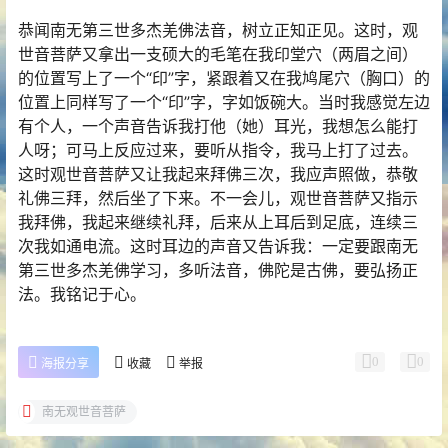
恭闻南无第三世多杰羌佛法音，树立正知正见。这时，观
世音菩萨又拿出一支硕大的毛笔在我印堂穴（两眉之间）
的位置写上了一个“印”字，紧跟着又在我鸠尾穴（胸口）的
位置上同样写了一个“印”字，字如饭碗大。当时我感觉左边
有个人，一个声音告诉我打他（她）耳光，我想怎么能打
人呀；可马上反应过来，要听从指令，我马上打了过去。
这时观世音菩萨又让我起来拜佛三次，我应声照做，恭敬
礼佛三拜，然后坐了下来。不一会儿，观世音菩萨又指示
我拜佛，我起来继续礼拜，后来从上耳后到足底，连续三
次我如通电流。这时耳边的声音又告诉我：一定要跟南无
第三世多杰羌佛学习，多听法音，佛陀是古佛，要弘扬正
法。我铭记于心。
0
0
海报分享
收藏
举报
南无观世音菩萨