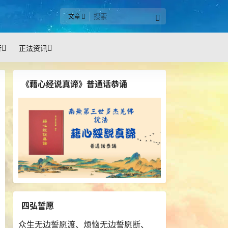
文章
行
正法资讯
《藉心经说真谛》普通话恭诵
四弘誓愿
众生无边誓愿渡、烦恼无边誓愿断、