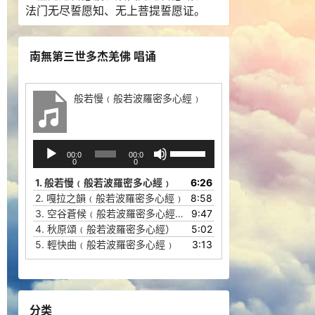
法门无尽誓愿知、无上菩提誓愿证。
南無第三世多杰羌佛 唱诵
般若慢﹙般若波羅密多心經﹚
音
使
00:0
00:0
频
用
0
0
播
上
1.
般若慢﹙般若波羅密多心經﹚
6:26
放
/
2.
嘎拉之韻﹙般若波羅密多心經﹚
8:58
器
下
3.
空谷蒼候﹙般若波羅密多心經﹚
9:47
箭
4.
秋原頌﹙般若波羅密多心經）
5:02
头
5.
輕快曲﹙般若波羅密多心經﹚
3:13
键
来
增
高
分类
或