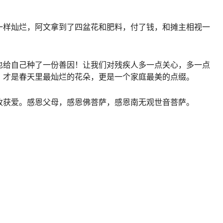
一样灿烂，阿文拿到了四盆花和肥料，付了钱，和摊主相视一
也给自己种了一份善因！让我们对残疾人多一点关心，多一点
，才是春天里最灿烂的花朵，更是一个家庭最美的点缀。
收获爱。感恩父母，感恩佛菩萨，感恩南无观世音菩萨。