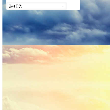
降
分
低
类
音
量。