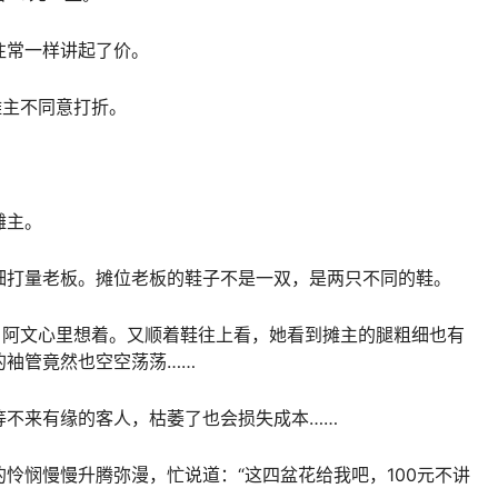
往常一样讲起了价。
摊主不同意打折。
摊主。
细打量老板。摊位老板的鞋子不是一双，是两只不同的鞋。
，阿文心里想着。又顺着鞋往上看，她看到摊主的腿粗细也有
的袖管竟然也空空荡荡……
等不来有缘的客人，枯萎了也会损失成本……
怜悯慢慢升腾弥漫，忙说道：“这四盆花给我吧，100元不讲