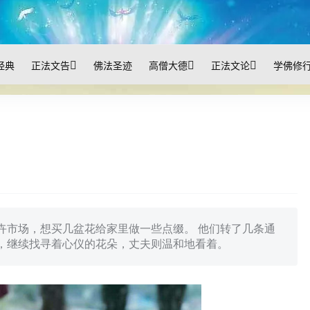
经典
正法文告
佛法圣迹
高僧大德
正法文论
学佛修
卉市场，想买几盆花给家里做一些点缀。 他们转了几条通
，继续找寻着心仪的花朵，丈夫则温和地看着。