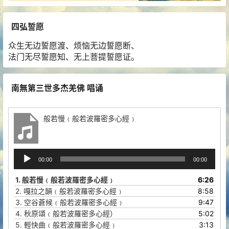
四弘誓愿
众生无边誓愿渡、烦恼无边誓愿断、
法门无尽誓愿知、无上菩提誓愿证。
南無第三世多杰羌佛 唱诵
般若慢﹙般若波羅密多心經﹚
音
00:00
00:00
频
播
1.
般若慢﹙般若波羅密多心經﹚
6:26
放
2.
嘎拉之韻﹙般若波羅密多心經﹚
8:58
器
3.
空谷蒼候﹙般若波羅密多心經﹚
9:47
4.
秋原頌﹙般若波羅密多心經）
5:02
5.
輕快曲﹙般若波羅密多心經﹚
3:13