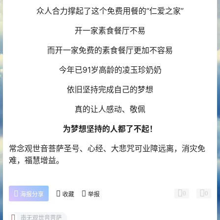
众人合力撑起了这个免费用餐的“仁爱之家”
开一家素食餐厅不易
而开一家免费的素食餐厅更加不容易
今年已91岁高龄的凌玉珍奶奶
依旧坚持完成自己的梦想
真的让人感动、敬佩
为梦想坚持的人都了不起！
常念观世音菩萨圣号、心经、大悲咒可业障远离，消灾免
难，福慧增益。
0
0
海报分享
收藏
举报
南无观世音菩萨