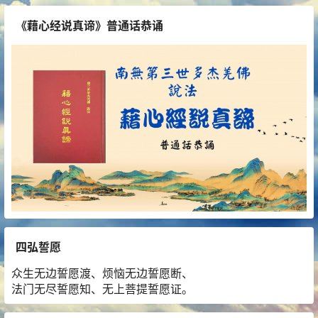
《藉心经说真谛》普通话恭诵
四弘誓愿
众生无边誓愿渡、烦恼无边誓愿断、
法门无尽誓愿知、无上菩提誓愿证。