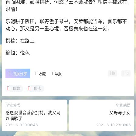
直面困难，顽强拼搏，何愁乌云不会散去？相信幸福就在
眼前！
乐躬耕于陇田，聊寄傲于琴书，安步都能当车，喜乐都不
动心，那又是另一重心境，否极泰来也在这一刻。
撰稿：在路上
编辑：悦色
0
0
海报分享
收藏
举报
佛教
佛法
学佛感悟
学佛感悟
感恩观世音菩萨加持，我又可
父母与子女
以唱歌了
2021-6-9 19:06:46
2021-6-10 23:16:06