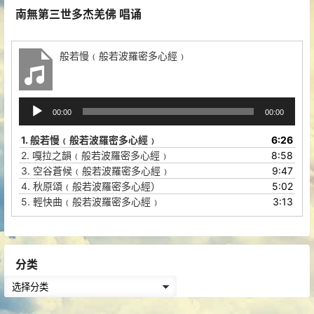
南無第三世多杰羌佛 唱诵
般若慢﹙般若波羅密多心經﹚
音
00:00
00:00
频
播
1.
般若慢﹙般若波羅密多心經﹚
6:26
放
2.
嘎拉之韻﹙般若波羅密多心經﹚
8:58
器
3.
空谷蒼候﹙般若波羅密多心經﹚
9:47
4.
秋原頌﹙般若波羅密多心經）
5:02
5.
輕快曲﹙般若波羅密多心經﹚
3:13
分类
分
类