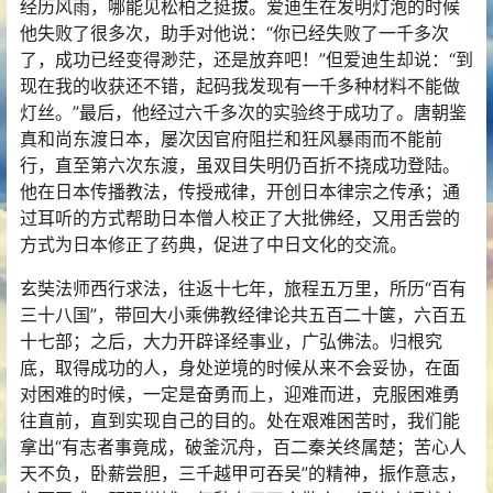
经历风雨，哪能见松柏之挺拔。爱迪生在发明灯泡的时候
他失败了很多次，助手对他说：“你已经失败了一千多次
了，成功已经变得渺茫，还是放弃吧！”但爱迪生却说：“到
现在我的收获还不错，起码我发现有一千多种材料不能做
灯丝。”最后，他经过六千多次的实验终于成功了。唐朝鉴
真和尚东渡日本，屡次因官府阻拦和狂风暴雨而不能前
行，直至第六次东渡，虽双目失明仍百折不挠成功登陆。
他在日本传播教法，传授戒律，开创日本律宗之传承；通
过耳听的方式帮助日本僧人校正了大批佛经，又用舌尝的
方式为日本修正了药典，促进了中日文化的交流。
玄奘法师西行求法，往返十七年，旅程五万里，所历“百有
三十八国”，带回大小乘佛教经律论共五百二十箧，六百五
十七部；之后，大力开辟译经事业，广弘佛法。归根究
底，取得成功的人，身处逆境的时候从来不会妥协，在面
对困难的时候，一定是奋勇而上，迎难而进，克服困难勇
往直前，直到实现自己的目的。处在艰难困苦时，我们能
拿出“有志者事竟成，破釜沉舟，百二秦关终属楚；苦心人
天不负，卧薪尝胆，三千越甲可吞吴”的精神，振作意志，