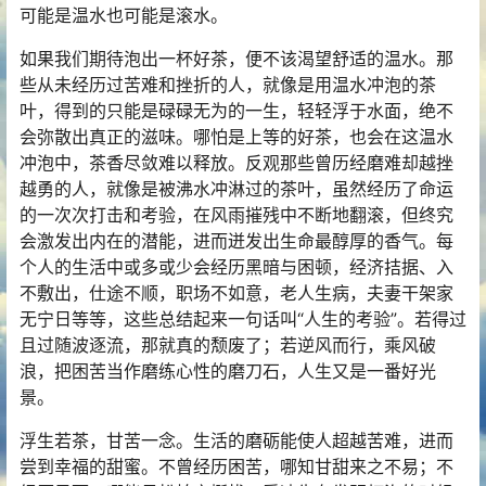
可能是温水也可能是滚水。
如果我们期待泡出一杯好茶，便不该渴望舒适的温水。那
些从未经历过苦难和挫折的人，就像是用温水冲泡的茶
叶，得到的只能是碌碌无为的一生，轻轻浮于水面，绝不
会弥散出真正的滋味。哪怕是上等的好茶，也会在这温水
冲泡中，茶香尽敛难以释放。反观那些曾历经磨难却越挫
越勇的人，就像是被沸水冲淋过的茶叶，虽然经历了命运
的一次次打击和考验，在风雨摧残中不断地翻滚，但终究
会激发出内在的潜能，进而迸发出生命最醇厚的香气。每
个人的生活中或多或少会经历黑暗与困顿，经济拮据、入
不敷出，仕途不顺，职场不如意，老人生病，夫妻干架家
无宁日等等，这些总结起来一句话叫“人生的考验”。若得过
且过随波逐流，那就真的颓废了；若逆风而行，乘风破
浪，把困苦当作磨练心性的磨刀石，人生又是一番好光
景。
浮生若茶，甘苦一念。生活的磨砺能使人超越苦难，进而
尝到幸福的甜蜜。不曾经历困苦，哪知甘甜来之不易；不