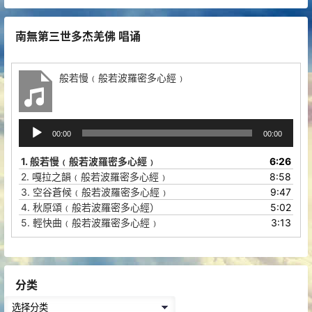
南無第三世多杰羌佛 唱诵
般若慢﹙般若波羅密多心經﹚
音
00:00
00:00
频
播
1.
般若慢﹙般若波羅密多心經﹚
6:26
放
2.
嘎拉之韻﹙般若波羅密多心經﹚
8:58
器
3.
空谷蒼候﹙般若波羅密多心經﹚
9:47
4.
秋原頌﹙般若波羅密多心經）
5:02
5.
輕快曲﹙般若波羅密多心經﹚
3:13
分类
分