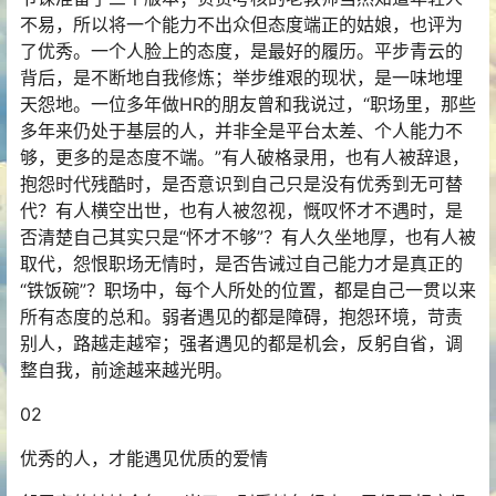
不易，所以将一个能力不出众但态度端正的姑娘，也评为
了优秀。一个人脸上的态度，是最好的履历。平步青云的
背后，是不断地自我修炼；举步维艰的现状，是一味地埋
天怨地。一位多年做HR的朋友曾和我说过，“职场里，那些
多年来仍处于基层的人，并非全是平台太差、个人能力不
够，更多的是态度不端。”有人破格录用，也有人被辞退，
抱怨时代残酷时，是否意识到自己只是没有优秀到无可替
代？有人横空出世，也有人被忽视，慨叹怀才不遇时，是
否清楚自己其实只是“怀才不够”？有人久坐地厚，也有人被
取代，怨恨职场无情时，是否告诫过自己能力才是真正的
“铁饭碗”？职场中，每个人所处的位置，都是自己一贯以来
所有态度的总和。弱者遇见的都是障碍，抱怨环境，苛责
别人，路越走越窄；强者遇见的都是机会，反躬自省，调
整自我，前途越来越光明。
02
优秀的人，才能遇见优质的爱情