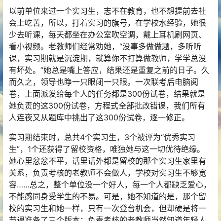
以前单位来过一个实习生，志不在教育，也不想提前去社
会上吃苦，所以，打着实习的旗号，在学校水经验，她很
少去听课，每天都坐在办公室吹空调，戴上耳机刷网页、
看小视频。老教师们经常劝她，“没事多做做题，多听听
课，实习期就是沉淀期，就算你不打算做教师，学学总没
有坏处。”她总是嘴上答应，结果还是重复之前的日子。久
而久之，领导也睁一只眼闭一只眼。一次联考后电脑阅
卷，上面派发给每个人的任务都是300份试卷，结果就是
她负责的这300份试卷，方程式全部批改错误，我们所有
人连夜又从题库中挑出了这300份试卷，逐一修正。
实习期结束时，总共4个实习生，3个被评为“优秀实习
生”，1个还获得了留校资格，唯独她与这一切优待绝缘。
她心里忿忿不平，话里话外都是留校的那个实习生家里有
关系，负责考核的老教师不会做人，学校对实习生不够宽
容……总之，整个单位没一个好人，每一个人都缺乏爱心，
不能感同身受学生的不易。可是，她不知道的是，那个留
校的实习生和她一样，只有一次登台机会，但却硬是将一
节课准备了三个版本；负责考核的老教师当然知道年轻人