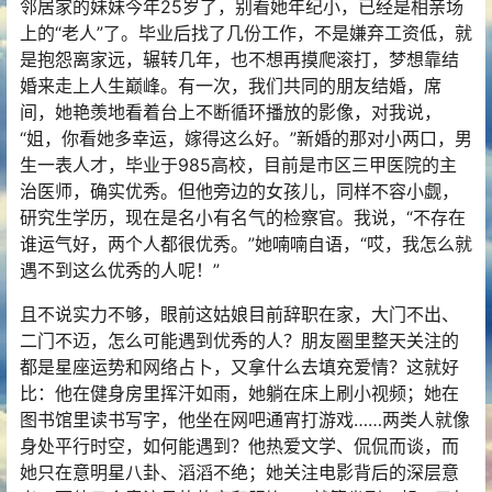
邻居家的妹妹今年25岁了，别看她年纪小，已经是相亲场
上的“老人”了。毕业后找了几份工作，不是嫌弃工资低，就
是抱怨离家远，辗转几年，也不想再摸爬滚打，梦想靠结
婚来走上人生巅峰。有一次，我们共同的朋友结婚，席
间，她艳羡地看着台上不断循环播放的影像，对我说，
“姐，你看她多幸运，嫁得这么好。”新婚的那对小两口，男
生一表人才，毕业于985高校，目前是市区三甲医院的主
治医师，确实优秀。但他旁边的女孩儿，同样不容小觑，
研究生学历，现在是名小有名气的检察官。我说，“不存在
谁运气好，两个人都很优秀。”她喃喃自语，“哎，我怎么就
遇不到这么优秀的人呢！”
且不说实力不够，眼前这姑娘目前辞职在家，大门不出、
二门不迈，怎么可能遇到优秀的人？朋友圈里整天关注的
都是星座运势和网络占卜，又拿什么去填充爱情？这就好
比：他在健身房里挥汗如雨，她躺在床上刷小视频；她在
图书馆里读书写字，他坐在网吧通宵打游戏……两类人就像
身处平行时空，如何能遇到？他热爱文学、侃侃而谈，而
她只在意明星八卦、滔滔不绝；她关注电影背后的深层意