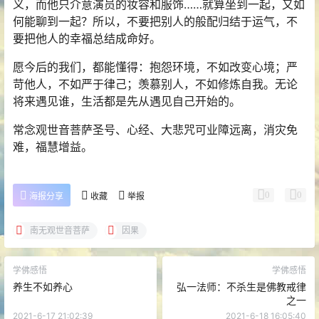
义，而他只介意演员的妆容和服饰……就算坐到一起，又如
何能聊到一起？所以，不要把别人的般配归结于运气，不
要把他人的幸福总结成命好。
愿今后的我们，都能懂得：抱怨环境，不如改变心境；严
苛他人，不如严于律己；羡慕别人，不如修炼自我。无论
将来遇见谁，生活都是先从遇见自己开始的。
常念观世音菩萨圣号、心经、大悲咒可业障远离，消灾免
难，福慧增益。
0
0
海报分享
收藏
举报
南无观世音菩萨
因果
学佛感悟
学佛感悟
养生不如养心
弘一法师：不杀生是佛教戒律
之一
2021-6-17 21:02:39
2021-6-18 16:05:40