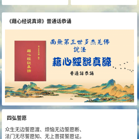
《藉心经说真谛》普通话恭诵
四弘誓愿
众生无边誓愿渡、烦恼无边誓愿断、
法门无尽誓愿知、无上菩提誓愿证。