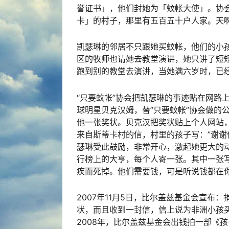
誉证书」，他们封她为「蚊帐大使」。协
卡」的村子，那里有五百五十户人家。天
凯瑟琳的邻居不只跟她买蚊帐，他们的小孩
区的牧师也请她去教堂演讲，她只讲了短短
跑到别的教堂去演讲，当她满六岁时，已经
“只要蚊帐”协会把凯瑟琳的事迹贴在网路
球明星贝克汉姆，替”只要蚊帐”协会做的
他一张奖状。贝克汉把奖状贴上个人网站，
来自斯蒂卡村的信，村里的孩子写：”谢谢
瑟琳受此鼓励，非常开心，激起她更大的
行榜上的大亨，每个人寄一张。其中一张
疾而死掉。他们需要钱，可是听说钱都在
2007年11月5日，比尔盖兹基金会宣布
状，而且收到一封信，信上说为非洲小孩
2008年，比尔盖兹基金会出钱拍一部《