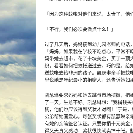
「因为这种蚊帐对他们来说，太贵了，他
「不行，我们必须要做点什么！」
过了几天后，妈妈接到幼儿园老师的电话
「妈妈，如果我在学校不吃点心，平常不
妈带她去超市，花了十块美金，买了一顶
织，看看如何把蚊帐送过去。巧的是，给她找到一
送蚊帐去给非洲的孩子。凯瑟琳亲手把蚊帐
里说她是年纪最小的捐赠人，还告诉她如
凯瑟琳要求妈妈和她去跳蚤市场摆摊，把
了一天，生意不好。凯瑟琳想：”我捐钱买
钱，他们也应该得到奖状才对啊！”于是
弟弟帮她画爱心。每张奖状都有凯瑟琳亲笔
有她的亲笔签名认证。只要你捐十元美金
得又天真又感动，奖状很快就卖掉十张。