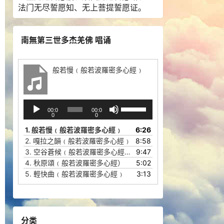
法门无尽誓愿知、无上菩提誓愿证。
南無第三世多杰羌佛 唱诵
般若慢﹙般若波羅密多心經﹚
音
使
00:0
00:0
频
用
0
0
播
上
1.
般若慢﹙般若波羅密多心經﹚
6:26
放
/
2.
嘎拉之韻﹙般若波羅密多心經﹚
8:58
器
下
3.
空谷蒼候﹙般若波羅密多心經﹚
9:47
箭
4.
秋原頌﹙般若波羅密多心經）
5:02
头
5.
輕快曲﹙般若波羅密多心經﹚
3:13
键
来
增
高
分类
或