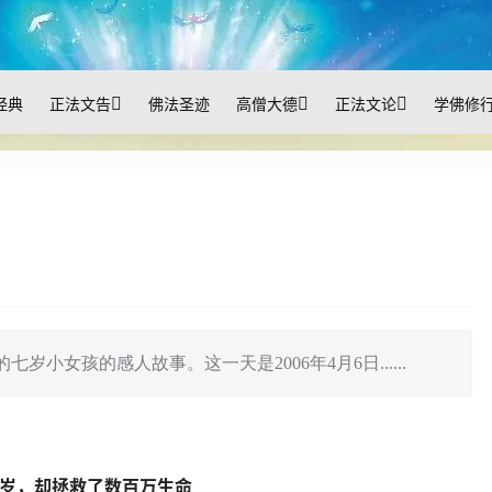
经典
正法文告
佛法圣迹
高僧大德
正法文论
学佛修
小女孩的感人故事。这一天是2006年4月6日......
7岁，却拯救了数百万生命