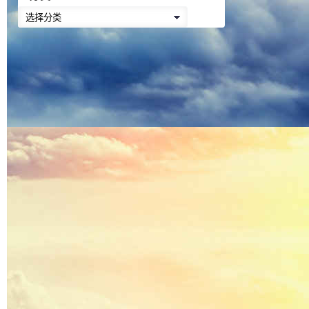
降
分
低
类
音
量。