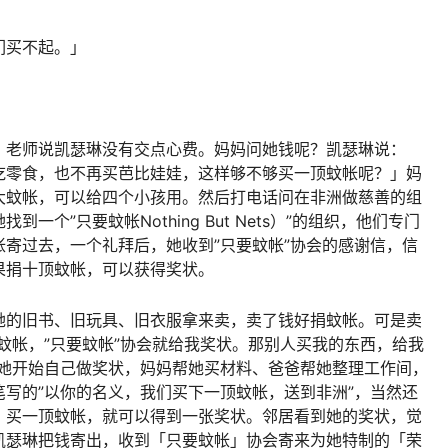
们买不起。」
，老师说凯瑟琳没有交点心费。妈妈问她钱呢？凯瑟琳说：
吃零食，也不再买芭比娃娃，这样够不够买一顶蚊帐呢？」妈
大蚊帐，可以给四个小孩用。然后打电话问在非洲做慈善的组
个”只要蚊帐Nothing But Nets）”的组织，他们专门
寄过去，一个礼拜后，她收到”只要蚊帐”协会的感谢信，信
果捐十顶蚊帐，可以获得奖状。
她的旧书、旧玩具、旧衣服拿来卖，卖了钱好捐蚊帐。可是卖
蚊帐，”只要蚊帐”协会就给我奖状。那别人买我的东西，给我
，她开始自己做奖状，妈妈帮她买材料、爸爸帮她整理工作间，
写的”以你的名义，我们买下一顶蚊帐，送到非洲”，当然还
，买一顶蚊帐，就可以得到一张奖状。邻居看到她的奖状，觉
凯瑟琳把钱寄出，收到「只要蚊帐」协会寄来为她特制的「荣