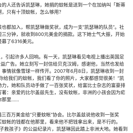
会的人还告诉凯瑟琳，她捐的蚊帐是送到一个在加纳叫「斯蒂
啊，只有十顶蚊帐，怎么够用？
也都加入，帮凯瑟琳做奖状，成为一支”凯瑟琳的队员”。社
三分钟，就收到800元美金的捐款。这下她士气大振，开始
募了6316美元。
上，引起许多人回响。有一天，凯瑟琳看见电视上播出英国足
公益广告。她立刻写一封信给贝克汉姆，感谢他，当然也发给
事情就像雪球一样传开。2007年6月8日，凯瑟琳收到一封
你给我们的蚊帐，我们看了你的照片，大家都感觉很美！”凯
动力，她和队员动手做了一百张奖状，给富比士杂志的富豪排
写著：亲爱的比尔盖兹先生，没有蚊帐，非洲的小孩会因为疟
你那里……
：捐三百万美金给”只要蚊帐”协会。比尔盖兹说他收到一张奖
买蚊帐的钱都在他那里，看来他不把钱拿出来，是不行的。
孩子救孩子》的公益纪录片，凯瑟琳因此踏上非洲大地。她看到