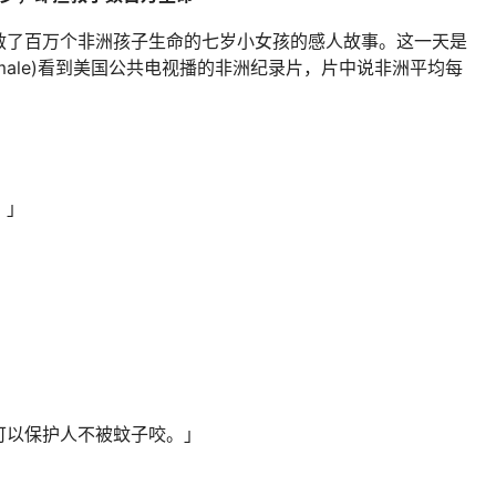
救了百万个非洲孩子生命的七岁小女孩的感人故事。这一天是
 Commale)看到美国公共电视播的非洲纪录片，片中说非洲平均每
。」
」
可以保护人不被蚊子咬。」