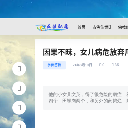
首页
古佛住世
佛教
因果不昧，女儿病危放弃
0
35
学佛感悟
21年6月19日
他的小女儿文英，得了很危险的病症，
四个，田螺肉两个，和另外的药捣烂，敷贴肚