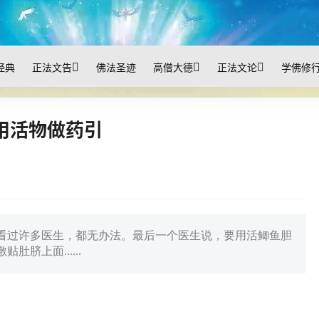
经典
正法文告
佛法圣迹
高僧大德
正法文论
学佛修
用活物做药引
看过许多医生，都无办法。最后一个医生说，要用活鲫鱼胆
脐上面......