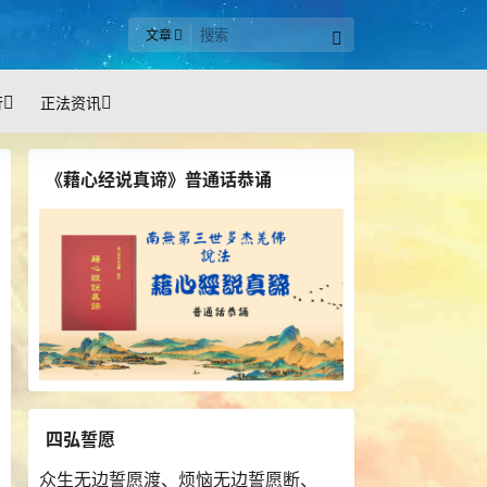
文章
行
正法资讯
《藉心经说真谛》普通话恭诵
四弘誓愿
众生无边誓愿渡、烦恼无边誓愿断、