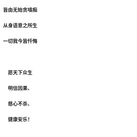
皆由无始贪嗔痴
从身语意之所生
一切我今皆忏悔
愿天下众生
明信因果、
慈心不杀、
健康安乐！