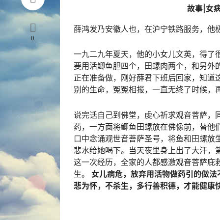
故事|女
薛鸿发乃安徽人也，在沪宁铁路服务，他极
0
一九二九年夏天，他的小女儿文英，得了
要用活鲫鱼胆四个，田螺肉两个，和另外
正在准备做，刚好薛君下班后回家，知道
别的生命，冤冤相报，一直无终了时候，
说完话自己到佛堂，虔心祈求观音菩萨，
药，一方面将鲫鱼田螺放在佛像前，替他
口中念诵观世音菩萨圣号，将鱼和田螺放
悲水给她喝下。当天夜里身上出了大汗，
这一次经历，全家的人都感激观音菩萨庇
生。
女儿病危，放弃用活物做药引的做法
悲为怀，不杀生，多行善积德，才能健康快