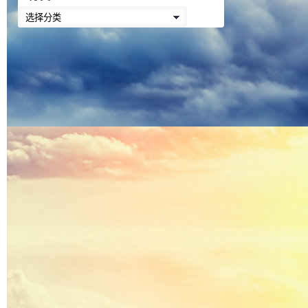
降
分
低
类
音
量。