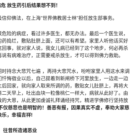
病危 放生药引后结果想不到！
信仰佛法，在上海“世界佛教居士林”担任放生部事务。
很危险的病症，看过许多医生，都无办法。最后一个医生说，
的药捣烂，敷贴肚脐上面，还可以有希望。家里人听他话买好
这回事，就对家人说，我女儿病已经到了这个地步，何必再杀
再说有病难治疗，正需要戒杀放生，才可以得到佛力救助。
同时持念大悲咒七遍 ，再持大悲咒水，吩咐家里人用这水来调
们忏悔宿业以后，自己提着到新闸桥下河里放生，一边走一边
生后回家，就向家人取来所调的药，敷贴女儿肚脐上，再将大
第二天早上，吐出血块一粒像桃仁一样大，病就从此好了。由
救的大恩，从此更加虔诚礼拜诵经持咒，精进学佛修行坚持放
不仅慈悲也是明智的！善恶有报，因果真实不虚，奉劝大家慈
乐，幸福吉祥!
往昔所造诸恶业