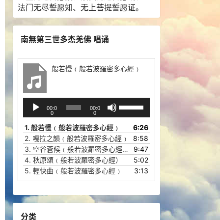
法门无尽誓愿知、无上菩提誓愿证。
南無第三世多杰羌佛 唱诵
般若慢﹙般若波羅密多心經﹚
音
使
00:0
00:0
频
用
0
0
播
上
1.
般若慢﹙般若波羅密多心經﹚
6:26
放
/
2.
嘎拉之韻﹙般若波羅密多心經﹚
8:58
器
下
3.
空谷蒼候﹙般若波羅密多心經﹚
9:47
箭
4.
秋原頌﹙般若波羅密多心經）
5:02
头
5.
輕快曲﹙般若波羅密多心經﹚
3:13
键
来
增
高
分类
或