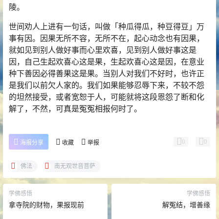
陵。
世间劝人上进有一句话，叫做「种瓜得瓜，种豆得豆」万
事有因。因果无所不容，无所不在，起心动念也有因果，
就如见到别人做好事而心里欢喜，见到别人做好事这是
因，自己生起欢喜心这是果，生起欢喜心这是因，在意业
种下善因必得善果这是果。当别人对我们不好时，也许正
是我们以前欠人家的。我们如果能够忍辱下来，不较不怨
的坦然接受，或者宽恕于人，可能就将这段恩怨了断和化
解了，不然，可真是冤冤相报何时了。
0
0
海报分享
收藏
举报
佛法
南无观世音菩萨
学佛感悟
学佛感悟
拿寺院的财物，果报现前
解冤结，增善缘