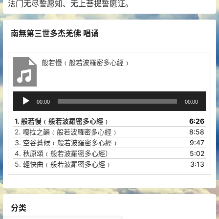
法门无尽誓愿知、无上菩提誓愿证。
南無第三世多杰羌佛 唱诵
般若慢﹙般若波羅密多心經﹚
音
00:00
00:00
频
播
1.
般若慢﹙般若波羅密多心經﹚
6:26
放
2.
嘎拉之韻﹙般若波羅密多心經﹚
8:58
器
3.
空谷蒼候﹙般若波羅密多心經﹚
9:47
4.
秋原頌﹙般若波羅密多心經）
5:02
5.
輕快曲﹙般若波羅密多心經﹚
3:13
分类