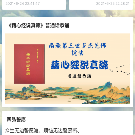
2021-6-24 22:41:47
2021-6-25 22:28:21
《藉心经说真谛》普通话恭诵
四弘誓愿
众生无边誓愿渡、烦恼无边誓愿断、