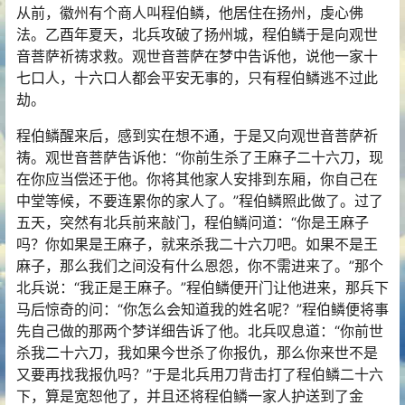
从前，徽州有个商人叫程伯鳞，他居住在扬州，虔心佛
法。乙酉年夏天，北兵攻破了扬州城，程伯鳞于是向观世
音菩萨祈祷求救。观世音菩萨在梦中告诉他，说他一家十
七口人，十六口人都会平安无事的，只有程伯鳞逃不过此
劫。
程伯鳞醒来后，感到实在想不通，于是又向观世音菩萨祈
祷。观世音菩萨告诉他：“你前生杀了王麻子二十六刀，现
在你应当偿还于他。你将其他家人安排到东厢，你自己在
中堂等候，不要连累你的家人了。”程伯鳞照此做了。过了
五天，突然有北兵前来敲门，程伯鳞问道：“你是王麻子
吗？你如果是王麻子，就来杀我二十六刀吧。如果不是王
麻子，那么我们之间没有什么恩怨，你不需进来了。”那个
北兵说：“我正是王麻子。”程伯鳞便开门让他进来，那兵下
马后惊奇的问：“你怎么会知道我的姓名呢？”程伯鳞便将事
先自己做的那两个梦详细告诉了他。北兵叹息道：“你前世
杀我二十六刀，我如果今世杀了你报仇，那么你来世不是
又要再找我报仇吗？”于是北兵用刀背击打了程伯鳞二十六
下，算是宽恕他了，并且还将程伯鳞一家人护送到了金