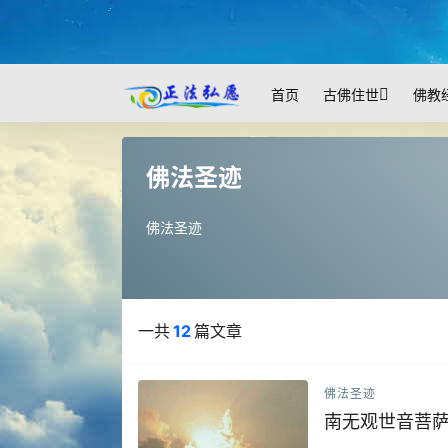
首页
古佛住世
佛教
佛法圣迹
佛法圣迹
一共
12
篇文章
佛法圣迹
南无观世音菩萨