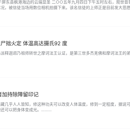
屏东县枫港海边的云端显圣 二○○五年九月四日下午五时左右，观世音菩
实况，被信徒当场用数位相机拍摄下来。该名信徒的上师正是目前发大悲
仁波切环岛随行护法弟子之一。 据了解，逾六十岁的恒性嘉措仁波切为众
...
尸拙火定 体温高达摄氏92 度
派释迦迥乃祖师转世之摩诃法王认证，是第三世多杰羌佛和摩诃法王的弟子
者加持除障留印记
西藏几乎人人皆知，修这种功夫可以改变人体温度，修到一定程度，据说
还可以把身体变成光。……...