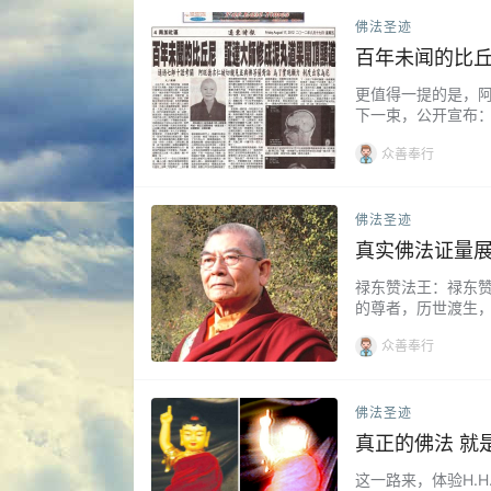
佛法圣迹
百年未闻的比丘
更值得一提的是，
下一束，公开宣布：
众善奉行
佛法圣迹
真实佛法证量
禄东赞法王：禄东
的尊者，历世渡生，
众善奉行
佛法圣迹
真正的佛法 就
这一路来，体验H.