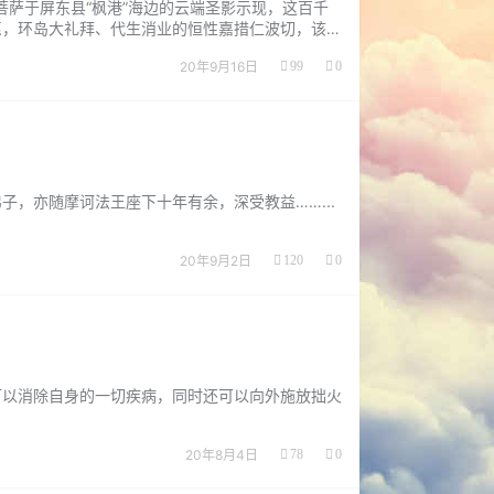
萨于屏东县“枫港”海边的云端圣影示现，这百千
愿，环岛大礼拜、代生消业的恒性嘉措仁波切，该信
生承担苦难，发大悲菩提心，从二○○四年八月八
20年9月16日
99
0
，亦随摩诃法王座下十年有余，深受教益……...
20年9月2日
120
0
可以消除自身的一切疾病，同时还可以向外施放拙火
20年8月4日
78
0