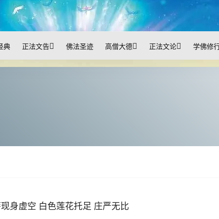
经典
正法文告
佛法圣迹
高僧大德
正法文论
学佛修
现身虚空 白色莲花托足 庄严无比