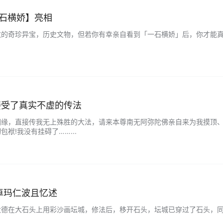
一石横娇】亮相
的奇珍异宝，历史文物，但若你有幸亲自看到「一石横娇」后，你才能真正
接受了真实不虚的传法
因缘，直接传我无上殊胜的大法，请来本尊南无阿弥陀佛亲自来为我摸顶、
袱!我没有挂碍了……...
卓玛仁波且忆述
德在大石头上用彩沙画坛城，修法后，移开石头，坛城已穿过了石头，同样