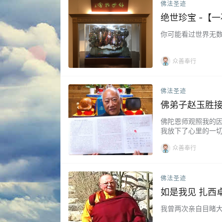
佛法圣迹
绝世珍宝 -【
你可能看过世界无数
众善奉行
佛法圣迹
佛弟子赵玉胜
佛陀恩师观照我的
我放下了心里的一切包
众善奉行
佛法圣迹
如是我见 扎西
我曾两次亲自目睹大