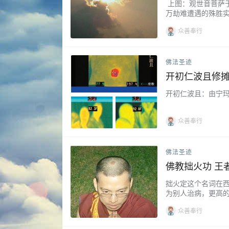
上图：观世音菩萨于
万劫难遭遇的殊胜
徒也是的恒性嘉措
众善奉行
日父亲节开始到去年…
佛法圣迹
开初仁波且修摊
开初仁波且：由宁玛
众善奉行
佛法圣迹
佛教拙火功 王
拙火定这个名词在
为别人治病，更高的
众善奉行