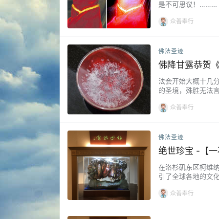
是不可思议！……...
众善奉行
佛法圣迹
佛降甘露恭贺
法会开始大概十几
的圣境，殊胜无法言喻
众善奉行
佛法圣迹
绝世珍宝 -【
在洛杉矶东区柯维纳
引了全球各地的文
品，无论是中西画
众善奉行
——佛陀H.H…...