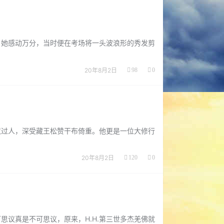
，她感动万分，当时便在考场将一头波浪形的秀发剪
20年8月2日
98
0
慧过人，深受藏王松赞干布倚重。他更是一位大修行
20年8月2日
120
0
思议真是不可思议，原来，H.H.第三世多杰羌佛就