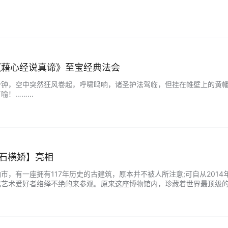
《藉心经说真谛》至宝经典法会
分钟，空中突然狂风卷起，呼啸鸣响，诸圣护法驾临，但挂在帷壁上的黄
！……...
一石横娇】亮相
市，有一座拥有117年历史的古建筑，原本并不被人所注意;可自从201
化艺术爱好者络绎不绝的来参观。原来这座博物馆内，珍藏着世界最顶级
作，金石雕刻，雕塑，都是出自一人之手;原来创作这些艺术珍品的作者，