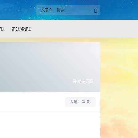
文章
行
正法资讯
往期专题
专题：第
期