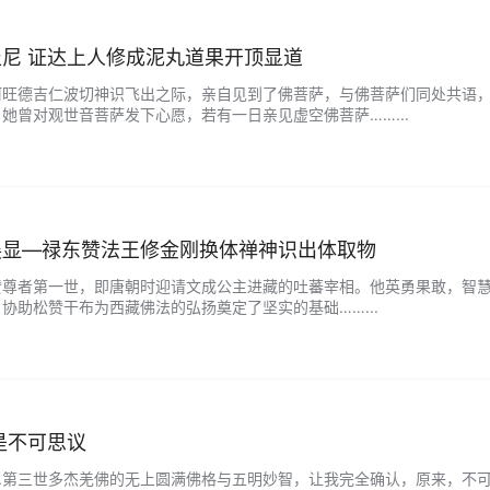
尼 证达上人修成泥​丸道果开顶显道
阿旺德吉仁波切神识飞出之际，亲自见到了佛菩萨，与佛菩萨们同处共语
她曾对观世音菩萨发下心愿，若有一日亲见虚空佛菩萨……...
展显—禄东赞法王修金刚换体禅神识出体取物
赞尊者第一世，即唐朝时迎请文成公主进藏的吐蕃宰相。他英勇果敢，智
协助松赞干布为西藏佛法的弘扬奠定了坚实的基础……...
是不可思议
H.第三世多杰羌佛的无上圆满佛格与五明妙智，让我完全确认，原来，不可