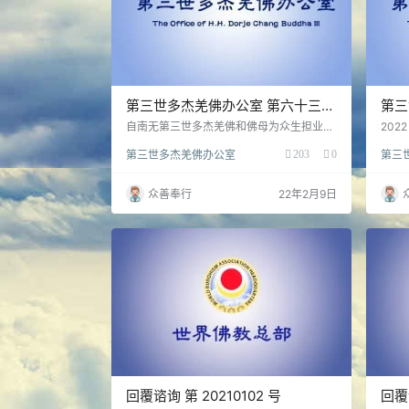
第三世多杰羌佛办公室 第六十三号
第三
公告（02/09/2022）
公告（
自南无第三世多杰羌佛和佛母为众生担业而
202
报化涅槃的消息公布之后，人天悲泣，全世
住地
第三世多杰羌佛办公室
203
0
第三
界的佛弟子们都在全身心地祈祷，祈求佛
能坏
陀、佛母能返回人间，救渡我们苦难的众
弟子
生。
要尽
众善奉行
22年2月9日
日葵
回覆谘询 第 20210102 号
回覆谘