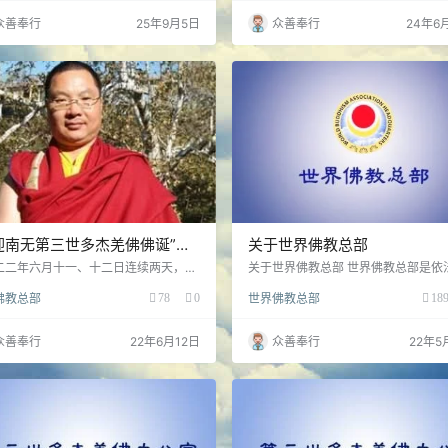
告（2010 年 9 月 1 日）都有详细而
有的伟大佛法和五明成就！
众善奉行
25年9月5日
众善奉行
24年6
的解 说，希望你们能够认真阅读，真正
。 如果因缘具足，比如说家里有一间合
房间，附近也有具资格的建堂师，个人
济能力也能够负担相应的佛具费用，则
布置一…
迎南无第三世多杰羌佛佛诞”法
关于世界佛教总部
翟芒尊者及证达教尊的讲话
二二年六月十一、十二日连续两天，圣
关于世界佛教总部 世界佛教总部是依
联合了华藏寺、慈善寺等十所寺庙，在
国成立的非营利宗教机构。 自从 250
佛教总部
78
0
世界佛教总部
18
州圣盖博市喜来登饭店，举行了庄严隆
前，娑婆世界佛教教主南无释迦牟尼
“恭迎南无第三世多杰羌佛佛诞”法会，
们这个世界创立了佛教，许多佛陀的
吉祥圆满。应佛弟子们的要求，现特将
以不同形式被记录保存下来，这些说
众善奉行
22年6月12日
众善奉行
22年5
尊者和证达教尊的讲话发出来，供大家
大家所知道的“佛经”，佛经中的教义
。 证达教尊的讲话内容： 南无第三世
界的佛教徒们所遵循。但是，由于不
羌佛、南无玉花寿之王佛母 南无十方诸
祖师的传承差异以及不同文字翻译的
萨摩诃萨 各位尊敬的贵宾、长德，各位
致使流传至今的佛教教义，在知见和
修行人士、善信大众，吉祥如意！ 今
上，有些已经背离了南无释迦牟尼佛
世界各地…
诸佛的教导…