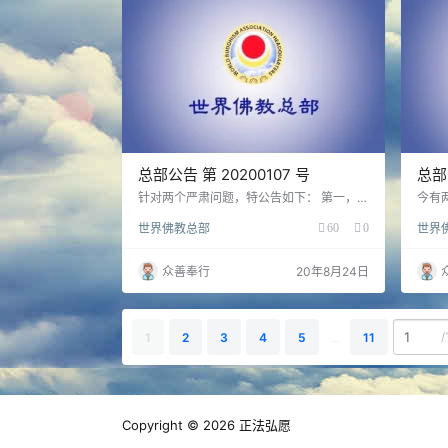
总部公告 第 20200107 号
总部
人发
针对两个严肃问题，特公告如下： 第一，
今有
关于在世界各国出现的新冠疫情，南无第三
则终
世界佛教总部
60
0
世界
世多杰羌佛已经多次告诫大家，要大家相信
第三
政府的处理，遵守政府的防疫法规。但南无
髓。
第三世多杰羌佛没有修过所谓的加持法水防
文，
众善奉行
20年8月24日
止新冠病毒，佛陀从来不会搞这些违背修行
理》
因果的作为。 第二， 有人提出：对于所有
它们
的法义，包括佛陀的法音和经书，只有经修
就可
法择决通过的才能恭闻、才能看。这是极度
佛佛
/
1
2
3
4
5
...
11
荒唐、昏庸和愚痴的，是妖邪知见。大家必
平等
须清楚一个简单而…
罪。
Copyright © 2026
正法弘愿