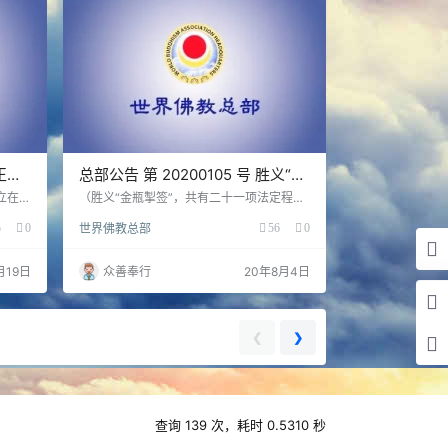
（正确
总部公告 第 20200105 号 胜义“金
瓶掣签”法规
立在当
（胜义“金瓶掣签”，共有二十一项法定程
观点正
序，一项也不可少。胜义“金瓶掣签”并不是
5
0
世界佛教总部
56
0
表显出
常规的“金瓶掣签”，不是真正的佛菩萨级的
于胜义
大圣者，无论身份地位多高，都不敢做胜义
胜义马
“金瓶掣签”，因为德品不够，修不成。） 第
月19日
众善奉行
20年8月4日
此之外
一法规程序——诞生制签人 在大雄宝殿上，
属于普
修法诵经七天，切不可缺少 21 度母经。第
令大德
八天公开大众监看，实行现量伏藏，推举大
头明王
圣德取绿度母镜坛宝镜（照妖镜）用于净
❮
❯
法王那
坛，第九天正式进入胜义“金瓶掣签”，必须
实行严…
查询 139 次，耗时 0.5310 秒