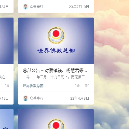
《解脱大手印》，只有两个途径：其一，按
月24日
众善奉行
23年7月19日
照第三世多杰羌佛办公室第十四号公告公布
的精简版内容学习；其二，到世界佛教总部
圣迹寺学习完整的《解脱大手印》。除此两
点，宣称传授《解脱大手印》的任何人都是
骗子邪师！编造咒语更是罪大恶极，必堕地
狱。 第三，佛陀教导…
总部公告 – 对蔡镇镁、杨慧君等人
行为不端的处理决定
法在美
二零二二年三月二十九日晚上，南无第三世
0 多年
多杰羌佛、南无玉花寿之王佛母的法体还供
9
0
世界佛教总部
64
0
佛在我
奉在圣迹寺的大雄宝殿，所有佛弟子都按照
说法，
圣迹寺的规定，在诚心念诵祈祷，祈请伟大
法就是
的佛陀、佛母能返回人间。然而，蔡镇镁
月15日
众善奉行
22年4月3日
为全世
（法名：噶卓囊崔）、杨慧君（法名：攘琼
同宗派
诺桑）二人不遵守圣迹寺在佛事期间的规
偏差，
定，不服从值班人员的管理安排，咆哮大
修学
殿，殴打出家法师。置庄严法事于不顾，丧
和十方
尽修佛人之体面，穷极离经叛道之能事。 鉴
于蔡镇镁、杨慧君二人咆哮…