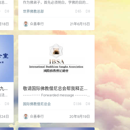
万四千法门之无上顶首大法
教总部
作为佛弟子，首先必须明白，学佛的目的是
了某些
为了得到福慧，脱离凡夫轮回痛苦，成为圣
9
0
世界佛教总部
65
0
法。我
者。本总部公告列出的十八法都是佛说八万
羌佛只
四千法门中之境显实相大法
家一样
月18日
众善奉行
21年6月15日
十九号
敬请国际佛教僧尼总会帮我释正慧
转发这篇文
的法音
---------- Forwarded message --------
谛》
- From: chenghui shih <a2171495@gmail.
4
0
国际佛教僧尼总会
116
0
理解
com> Date: Fri, Sep 18, 2020 at 10:39 P
佛陀都
M Subject: 敬请国际佛教僧尼总会帮我释正
罪过
慧转发这篇文 To: Int'l Buddhism Sangha A
月24日
众善奉行
20年9月19日
ssociation <i…