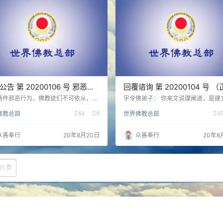
公告 第 20200106 号 邪恶令
回覆谘询 第 20200104 号 
指
版）- 胜义马头明王水坛大法
两件邪恶行为，佛教徒们不可依从，否
宇令佛弟子： 你来文说理阐道，是建
生葬送，这是从本质上严重脱离了南无
今世界佛教的现状上，我们认为你的
佛教总部
61
0
世界佛教总部
6
世多杰羌佛说法《解脱大手印》的心
确，但根据你所讲述之理法，清楚地
 第一件，公众号《楞严频道》上有人发
了你所学的是世俗马头明王法，不属
标题为《不杀生对蚊蝇等小虫如何处
马头明王法。水坛珠卦法，是唯一的
众善奉行
20年8月20日
众善奉行
20年8
，其内容大意是：提前三天请佛菩萨让
头明王法仪轨中的珠卦章规，至于除
搬家，三天后不搬就不关自己的事了，
的火坛、风坛、土坛、彩砂集坛，都
以喷杀虫剂了。这彻底违背了释迦牟尼
传于世的常规马头明王法，但正如宇
教教法的根本原则——大悲为本、众生
在来询中提到的，章嘉呼图克图说马
11 页
，是活脱脱的故意杀生，无间地狱重
水坛法，于色究竟天传承于世，章嘉
比如我现在对佛菩萨说…
样的大菩萨转世者，…