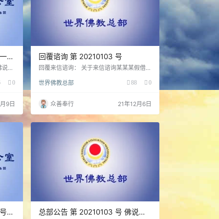
十一号
回覆谘询 第 20210103 号
佛说的
回覆来信谘询： 关于来信谘询某某某假借莫
一滴的
须有的佛陀认可，给佛教徒们宣称风水命理
6
0
世界佛教总部
88
0
人类，
可以改变命运。今天世界佛教总部圣德组恭
是无灾
敬的向南无羌佛请示，南无佛陀说 ：「这是
首先要
违背因果的邪恶谬论，是意识形态本质上邪
2月9日
众善奉行
21年12月6日
恶的问题，我早有说到此类正邪与否的分
别，你非要从邪，实在可怜，那谁也救不了
你了。」南无羌佛说法告诫佛弟子们：「宇
宙万有都是因果关系，没有封建迷信的异
化，神棍巫婆阴阳风水命运的邪说。」这些
都是骗人的伎俩，南无…
十号公
总部公告 第 20210103 号 佛说八