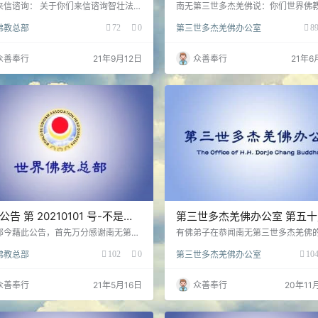
告（06/17/2021）
来信谘询： 关于你们来信谘询智壮法
南无第三世多杰羌佛说：你们世界佛
不知道你们谘询的是哪一位智壮法师？
公告“太尊”所举行灌顶一事，已带至
佛教总部
72
0
第三世多杰羌佛办公室
8
是放弃格瑞那达联合国大使不当，而拿
人误取方向，昨日多人找我求灌王丞
令去寺庙出家的那位释智壮法师，他是
早已多次公开告知大家，第三世多杰
三坛大戒的比丘，在家佛教徒应该尊
是我的名字，而我却是一个惭愧与大
众善奉行
21年9月12日
众善奉行
21年6
我们圣德组已经恭敬请示了南无第三世
的修行者…
羌佛确认，佛陀师父说：「释智壮法师
释证达圣德教尊处接承的大悲观音加持
宗第三代传人，至今为止修持的大悲观
持法会是属于正统的，不属于邪师，这
受加持的人接受的是…
公告 第 20210101 号-不是真
第三世多杰羌佛办公室 第五
圣者，不敢修十八法！
公告（11/23/2020）
部今藉此公告，首先万分感谢南无第三
有佛弟子在恭闻南无第三世多杰羌佛
杰羌佛为释迦族弟子、佛教大学系主任
时，没有听懂佛陀说的“《藉心经说真
佛教总部
102
0
第三世多杰羌佛办公室
10
说法，这一堂说法让障迷的佛教徒们如
书裡面也有错字”这句话，佛弟子错误
然惊醒，此说法……
成了《藉心经说真谛》有错误，说连
说《藉心经说真谛》有错，这实在是
众善奉行
21年5月16日
众善奉行
20年11
呵！