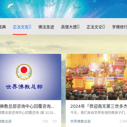
经典
正法文告
佛法圣迹
高僧大德
正法文论
学佛修
佛教总部咨询中心回覆咨询
2024年「恭迎南无第三世多
20250904 号)
佛佛诞」法会上翟芒尊者的讲
教总部咨询中心回覆咨询 (第 20250
今天，我们来自世界各地的佛弟子们
 号) 诸位佛教徒们： 关于你们来信所称
聚一堂，纪念南无第三世多杰羌佛佛
佛教总部
82
0
世界佛教总部
20
正法佛堂”的布置，第三世多杰羌佛办公
怀南无第三世多杰羌佛的无比功德，
号公告 （2009 年 6 月 6 日）和第十
无第三世多杰羌佛带给我们人类世界