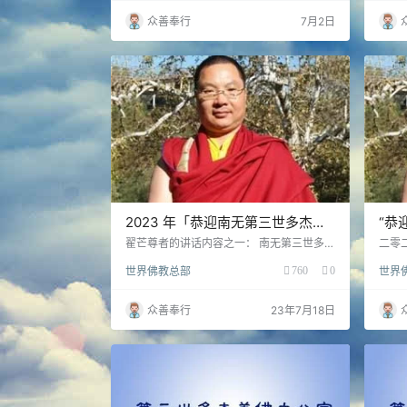
的心齐聚一堂，共同恭迎南无第三世多杰羌
五号公
众善奉行
7月2日
佛佛诞。值此殊胜吉祥之日，我们至诚感念
正确
南无第三世多杰羌佛为众生带来伟大的佛法
理解
与五明成就，我们也无比感恩得此殊胜因
适的
缘，得以恭闻正法，学习《南无第三世多杰
的经
羌佛经藏总集》这一无上珍贵之法宝！ 佛弟
可以
子们皆深知，学佛…
2023 年「恭迎南无第三世多杰羌
“恭
佛佛诞」法会上翟芒尊者及证达教
会上
翟芒尊者的讲话内容之一： 南无第三世多杰
二零
羌佛！ 南无娑婆世界佛教教主释迦牟尼佛！
迹寺
尊的讲话内容
世界佛教总部
760
0
世界
南无玉花寿之王佛母！ 南无十方一切诸佛、
南加
金刚、菩萨、空行、护法！ 今天，我们佛弟
重的
子们聚集在这里，纪念南无第三世多杰羌佛
法会
众善奉行
23年7月18日
佛诞，恭迎《南无第三世多杰羌佛经藏总
翟芒
集》出版面世！ 《南无第三世多杰羌佛经藏
了解
总集》的出版，不仅是娑婆世界的头等大
多杰
事，也是整个法界的头等大事！ 我们知道，
佛菩
与法界中其他所有的佛陀都不同，南无第三
佛教
世多杰羌佛…
天，