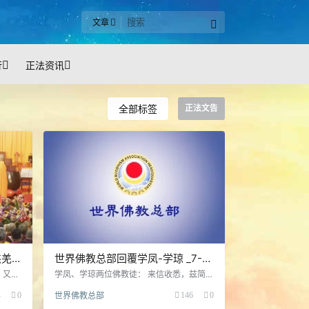
文章
行
正法资讯
全部标签
正法文告
杰羌
世界佛教总部回覆学凤-学琼 _7-
话
19-2023
，又齐
学凤、学琼两位佛教徒： 来信收悉，兹简覆
诞，缅
如下： 第一，目前中国大陆没有任何人有资
4
0
世界佛教总部
146
0
感恩南
格传南无第三世多杰羌佛的《解脱大手
前所未
印》。 第二，任何人若要修学南无羌佛的