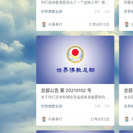
你们谘询香港是否出了一个金刚上师？看来
回覆
你们不懂金刚上师的概念，岂止是香港，金
师，
世界佛教总部
61
0
世界
刚上师的称号在全世界都有很多，金刚上师
如果
来源于西藏阿闍黎之翻译称位，金刚上师这
着派
称呼十分广义，这个称位有不同的概念，含
受了
众善奉行
21年9月13日
有几个类别：有真正的金刚上师、有假的金
敬。
刚上师、有半通半不通的金刚上师、有圣者
多杰
金刚上师，这之间的性质有着天地之别的差
是从
距。只要一个学佛者能讲得通常规教义，自
法正
己严持戒律，帮助弘扬正法，利益大众，利
音加
益众生，就可以成为老…
一批
总部公告 第 20210102 号
总部
正的
关于你们咨询有哪些寺庙或者准备要修的寺
本总
庙，是行正教正法的寺庙、南无第三世多杰
世多
世界佛教总部
82
0
世界
羌佛题寺名的寺庙或者认可他修寺庙，以上
因缘
寺庙是否都行正法？内密灌顶或胜义内密灌
梦恍
顶是什么上师可举行？今回复如下：
众善奉行
21年6月3日