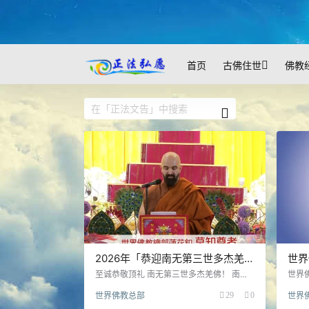
首页
古佛住世
佛教
2026年「恭迎南无第三世多杰羌佛
世界
佛诞」法会上世界佛教总部莲花釦
(第 
至诚恭敬顶礼 南无第三世多杰羌佛！ 南无
世界佛
释迦牟尼佛！ 南无玉花寿之王佛母！ 南无
904
莫知尊者的讲话
世界佛教总部
29
0
世界
十方一切诸佛、金刚、菩萨、空行、护法
的“
众！ 今天，我们怀着无比虔诚，恭敬与感恩
室第四