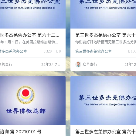
世多杰羌佛办公室 第六十二号
第三世多杰羌佛办公室 第六
02/06/2022）
公告（12/08/2021）
2 年 1 月 1 日，在美国拉斯维加斯佛陀
你们要好好地听懂南无第三世多杰羌
，南无第三世多杰羌佛为众生说法“贪
法音，诸恶莫作，众善奉行，从一点
世多杰羌佛办公室
320
0
第三世多杰羌佛办公室
10
道”。佛陀说法之后，佛母看到坛场里
种因而得到结果，我们不但要爱整个
们供上的鲜花，便为大家开示说：供花
也要爱整个地球的众生，但愿大家都
心虔诚，供佛的鲜花以牡丹、兰花、向
无难幸福美满的，这才是我们佛教徒
众善奉行
22年2月7日
众善奉行
21年1
和莲花这四种为首…
发的心和要做的事。
询 第 20210101 号
第三世多杰羌佛办公室 第六